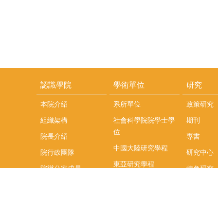
認識學院
學術單位
研究
本院介紹
系所單位
政策研究
組織架構
社會科學院院學士學
期刊
位
院長介紹
專書
中國大陸研究學程
院行政團隊
研究中心
東亞研究學程
院辦公室成員
特色研究
頤賢講座
榮譽事蹟
研究團隊
在職專班
場地租借
聯絡我們