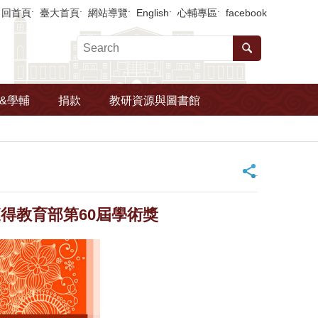
回首頁
臺大首頁
網站導覽
English
心輔專區
facebook
&學輔
捐款
教研資源與圖書館
_
得教育部第60屆學術獎