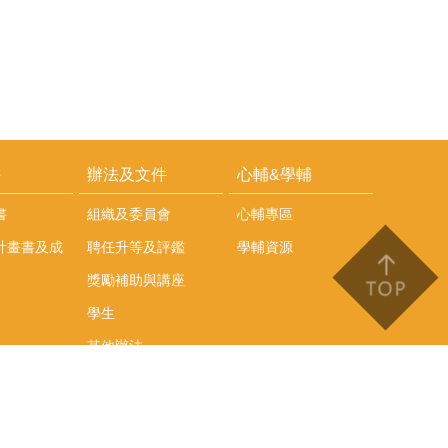
耕
辦法及文件
心輔&學輔
書
組織及委員會
心輔專區
計畫書及成
聘任升等及評鑑
學輔資源
獎勵補助與講座
學生
其他辦法
文件下載
會議紀錄