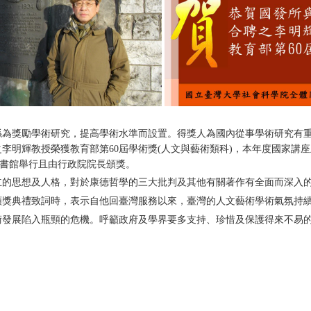
係為獎勵學術研究，提高學術水準而設置。得獎人為國內從事學術研究有
李明輝教授榮獲教育部第60屆學術獎(人文與藝術類科)，本年度國家講座
家圖書館舉行且由行政院院長頒獎。
立的思想及人格，對於康德哲學的三大批判及其他有關著作有全面而深入
頒獎典禮致詞時，表示自他回臺灣服務以來，臺灣的人文藝術學術氣氛持
術發展陷入瓶頸的危機。呼籲政府及學界要多支持、珍惜及保護得來不易