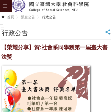
跳到主要內容區塊
進
首頁
消息公告
行政公告
階
搜
:::
尋
:::
行政公告
_
認
【榮耀分享】賀:社會系同學獲第一屆臺大書
識
學
法獎
院
學
術
單
位
研
究