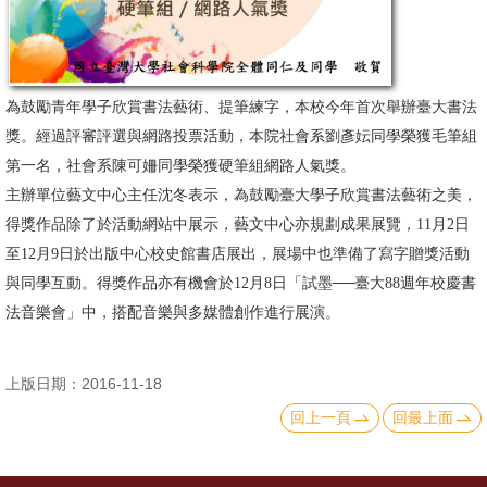
消
息
公
為鼓勵青年學子欣賞書法藝術、提筆練字，本校今年首次舉辦臺大書法
告
獎。經過評審評選與網路投票活動，本院社會系劉彥妘同學榮獲毛筆組
第一名，社會系陳可姍同學榮獲硬筆組網路人氣獎。
國
主辦單位藝文中心主任沈冬表示，為鼓勵臺大學子欣賞書法藝術之美，
際
得獎作品除了於活動網站中展示，藝文中心亦規劃成果展覽，11月2日
化
至12月9日於出版中心校史館書店展出，展場中也準備了寫字贈獎活動
高
與同學互動。得獎作品亦有機會於12月8日「試墨──臺大88週年校慶書
教
法音樂會」中，搭配音樂與多媒體創作進行展演。
深
耕
上版日期：2016-11-18
回上一頁
回最上面
辦
法
及