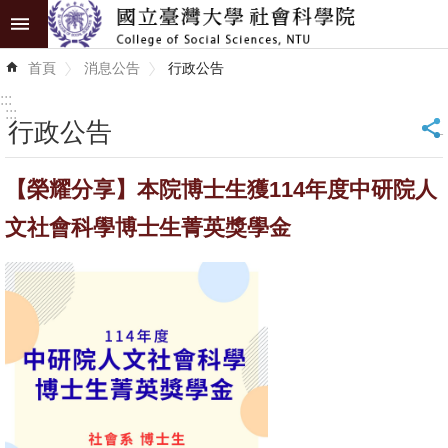
跳到主要內容區塊
進
首頁
消息公告
行政公告
階
搜
:::
尋
:::
行政公告
_
認
【榮耀分享】本院博士生獲114年度中研院人
識
學
文社會科學博士生菁英獎學金
院
學
術
單
位
研
究