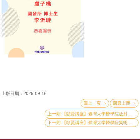
消
息
公
告
國
際
化
高
教
上版日期：2025-09-16
深
回上一頁
回最上面
耕
上一則:【頤賢講座】臺灣大學醫學院放射科陳世杰主任: 「AI在醫療、健康、照護產業的現況與未來」-2025.09.18
辦
下一則:【頤賢講座】臺灣大學醫學院吳明賢院長: 「AI在臺大醫療體系的研發與落地運用」-2025.09.11
法
及