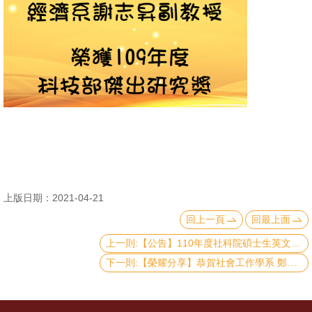
消
息
公
告
國
際
化
高
上版日期：2021-04-21
教
深
回上一頁
回最上面
耕
上一則:【公告】110年度社科院碩士生英文論文編修費補助申請（至6/30止）
下一則:【榮耀分享】恭賀社會工作學系 鄭麗珍教授榮獲 2021 年我國衛福部社會工作特殊貢獻獎
辦
法
及