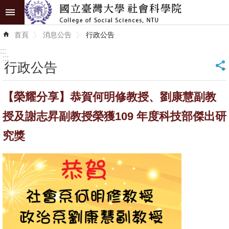
跳到主要內容區塊
進
首頁
消息公告
行政公告
階
搜
:::
尋
:::
行政公告
_
認
【榮耀分享】恭賀何明修教授、劉康慧副教
識
學
授及謝志昇副教授榮獲109 年度科技部傑出研
院
究獎
學
術
單
位
研
究