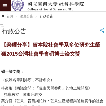
跳到主要內容區塊
進
首頁
消息公告
行政公告
階
搜
:::
尋
:::
行政公告
_
認
【榮耀分享】賀本院社會學系多位研究生榮
識
學
獲2015台灣社會學會碩博士論文獎
院
學
碩士論文獎：
術
（依姓名筆劃排序，不計名次）
單
位
林彥彤《商議空間：「促進民間參與」的地上權開發》
指導教授：陳東升教授
研
蔡介庭《芒果、盲目與忙碌：芒果生產過程與通路實作的社會
究