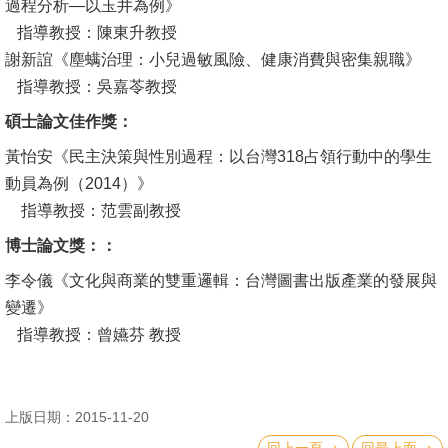
過程分析—以玉井為例》
指導教授：陳東升教授
消
謝新誼《塵螨治理：小兒過敏風險、健康消費與密集親職》
息
指導教授：吳嘉苓教授
公
告
碩士論文佳作獎：
黃怡安《民主決策與性別過程：以台灣318占領行動中的學生
國
動員為例（2014）》
際
指導教授：范雲副教授
化
博士論文獎：：
高
李令儀《文化與商業的雙重邏輯：台灣圖書出版產業的發展與
教
變遷》
深
指導教授：曾嬿芬 教授
耕
辦
法
上版日期：2015-11-20
及