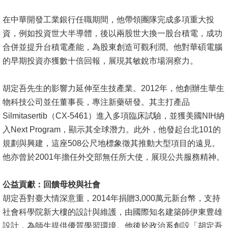
文
在中華開發工業銀行任職期間，他帶領團隊完成多項重大投
件
資，例如投資世大半導體，後以兩股世大換一股台積電，成功
心
合併並提升台積電產能，為股東創造可觀利潤。他對華碩電腦
輔
的早期投資亦獲數十倍回報，展現其敏銳市場洞察力。
&
學
胡定吾先生的影響力延伸至生技產業。2012年，他創辦生華生
輔
物科技公司並任董事長，專注新藥研發。其主打產品
Silmitasertib（CX-5461）進入多項臨床試驗，並獲美國NIH納
捐
入Next Program，顯示其全球潛力。此外，他發起台北101的
款
規劃與興建，這座508公尺地標象徵其推動大型項目的遠見。
他亦曾於2001年擔任外交部無任所大使，展現公共服務精神。
教
研
公益貢獻：回饋母校與社會
資
胡定吾對臺大情深意重，2014年捐贈3,000萬元新台幣，支持
源
社會科學院新大樓的設計與維護，由國際知名建築師伊東豊雄
與
設計，為師生提供優質學習環境。他後於政治系創設「胡定吾
圖