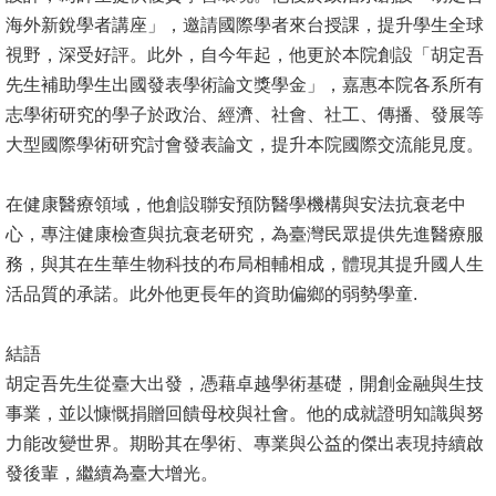
海外新銳學者講座」，邀請國際學者來台授課，提升學生全球
書
視野，深受好評。此外，自今年起，他更於本院創設「胡定吾
館
先生補助學生出國發表學術論文獎學金」，嘉惠本院各系所有
志學術研究的學子於政治、經濟、社會、社工、傳播、發展等
回
大型國際學術研究討會發表論文，提升本院國際交流能見度。
首
頁
在健康醫療領域，他創設聯安預防醫學機構與安法抗衰老中
臺
心，專注健康檢查與抗衰老研究，為臺灣民眾提供先進醫療服
大
務，與其在生華生物科技的布局相輔相成，體現其提升國人生
首
活品質的承諾。此外他更長年的資助偏鄉的弱勢學童.
頁
結語
網
胡定吾先生從臺大出發，憑藉卓越學術基礎，開創金融與生技
站
事業，並以慷慨捐贈回饋母校與社會。他的成就證明知識與努
導
力能改變世界。期盼其在學術、專業與公益的傑出表現持續啟
覽
發後輩，繼續為臺大增光。