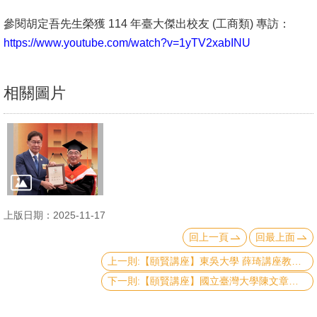
English
參閱胡定吾先生榮獲 114 年臺大傑出校友 (工商類) 專訪：
心
https://www.youtube.com/watch?v=1yTV2xabINU
輔
專
相關圖片
區
facebook
上版日期：2025-11-17
回上一頁
回最上面
上一則:【頤賢講座】東吳大學 薛琦講座教授:「「浴火鳳凰」談台灣經濟」-2025.11.20
下一則:【頤賢講座】國立臺灣大學陳文章校長: 「培育下一代的人才」-2025.11.13