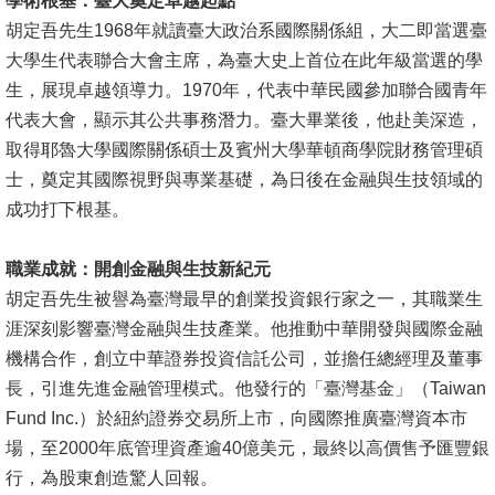
學術根基：臺大奠定卓越起點
胡定吾先生1968年就讀臺大政治系國際關係組，大二即當選臺
消
大學生代表聯合大會主席，為臺大史上首位在此年級當選的學
息
生，展現卓越領導力。1970年，代表中華民國參加聯合國青年
公
代表大會，顯示其公共事務潛力。臺大畢業後，他赴美深造，
告
取得耶魯大學國際關係碩士及賓州大學華頓商學院財務管理碩
士，奠定其國際視野與專業基礎，為日後在金融與生技領域的
國
成功打下根基。
際
化
職業成就：開創金融與生技新紀元
高
胡定吾先生被譽為臺灣最早的創業投資銀行家之一，其職業生
教
涯深刻影響臺灣金融與生技產業。他推動中華開發與國際金融
深
機構合作，創立中華證券投資信託公司，並擔任總經理及董事
耕
長，引進先進金融管理模式。他發行的「臺灣基金」（Taiwan
Fund Inc.）於紐約證券交易所上市，向國際推廣臺灣資本市
辦
場，至2000年底管理資產逾40億美元，最終以高價售予匯豐銀
法
行，為股東創造驚人回報。
及