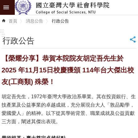
跳到主要內容區塊
進
首頁
消息公告
行政公告
階
搜
:::
尋
:::
行政公告
_
認
【榮耀分享】恭賀本院院友胡定吾先生於
識
學
2025 年11月15日校慶獲頒 114年台大傑出校
院
友(工商類) 殊榮！
學
胡定吾先生，1972年臺灣大學政治系畢業。其在投資銀行、生
術
技產業及公益事業的卓越成就，充分展現台大人「敦品勵學，
單
愛國愛人」的精神。以下從其學術背景、職業成就及公益貢獻
位
三方面，闡述其傑出表現。
研
究