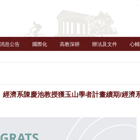
消息公告
國際化
高教深耕
辦法及文件
心輔
】經濟系陳慶池教授獲玉山學者計畫續期/經濟