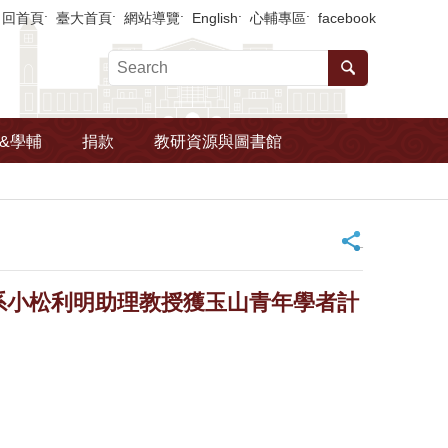
回首頁
臺大首頁
網站導覽
English
心輔專區
facebook
&學輔
捐款
教研資源與圖書館
_
系小松利明助理教授獲玉山青年學者計