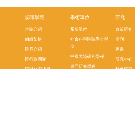
認識學院
學術單位
研究
本院介紹
系所單位
政策研究
組織架構
社會科學院院學士學
期刊
位
院長介紹
專書
中國大陸研究學程
院行政團隊
研究中心
東亞研究學程
院辦公室成員
特色研究
頤賢講座
榮譽事蹟
研究團隊
在職專班
場地租借
聯絡我們
捐款
教研資源與圖書館
學生實習
如何捐款
教室設備使用說明
實習資訊