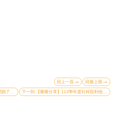
回上一頁
回最上面
上一則:第9屆堉璘臺大人才培育計畫開跑了。 有興趣的同學趕緊申請喔!
下一則:【榮耀分享】113學年度社科院利他獎