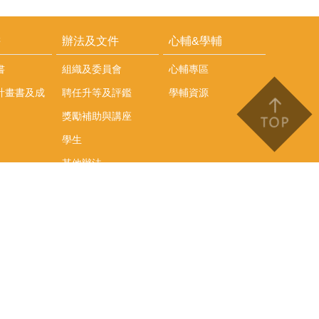
耕
辦法及文件
心輔&學輔
書
組織及委員會
心輔專區
計畫書及成
聘任升等及評鑑
學輔資源
獎勵補助與講座
學生
其他辦法
文件下載
會議紀錄