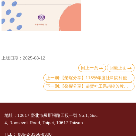
書
館
回
首
頁
上版日期：2025-08-12
臺
回上一頁
回最上面
大
上一則:【榮耀分享】113學年度社科院利他獎
首
頁
下一則:【榮耀分享】恭賀社工系趙曉芳教授、經濟系廖珮如副教授榮獲本校學術勵進青年講座
網
站
地址：10617 臺北市羅斯福路四段一號 No.1, Sec.
導
4, Roosevelt Road, Taipei, 10617 Taiwan
覽
TEL： 886-2-3366-8300