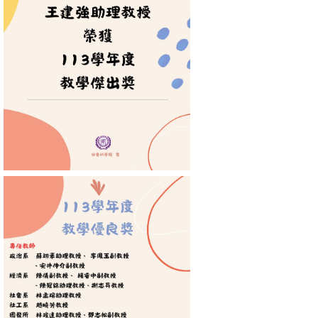
消
息
公
告
國
際
化
高
教
深
耕
辦
法
及