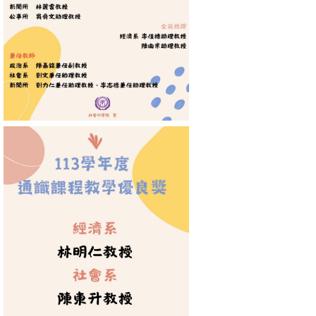
文
件
心
輔
&
學
輔
捐
款
教
研
資
源
與
圖