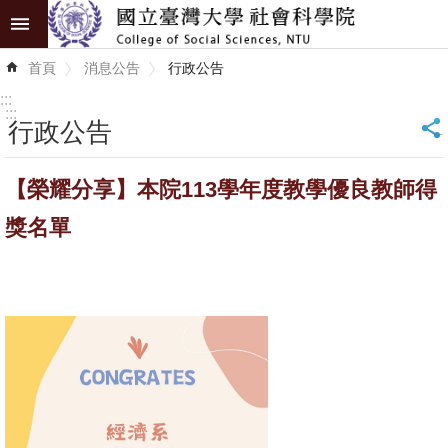
跳到主要內容區塊
進
首頁
消息公告
行政公告
階
搜
:::
尋
:::
行政公告
_
認
【榮耀分享】本院113學年度教學優良教師得
識
學
獎名單
院
學
術
單
位
研
究