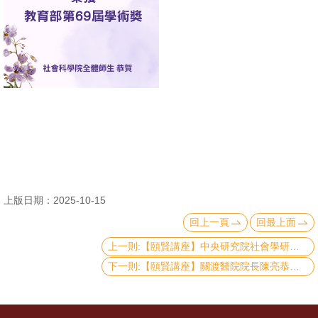
消
息
公
告
國
際
化
高
上版日期：2025-10-15
教
回上一頁
回最上面
深
耕
上一則:【頤賢講座】中央研究院社會學研究所鄭雁馨研究員: 「臺灣低生育率現象與相關政策」-2025.10.16
下一則:【頤賢講座】關渡醫院院長陳亮恭院長: 「以城市發展眼光回應超高齡社會的多元挑戰」-2025.10.09
辦
法
及