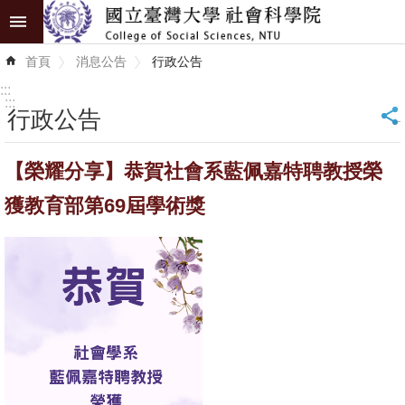
跳到主要內容區塊
進
首頁
消息公告
行政公告
階
搜
:::
尋
:::
行政公告
_
認
【榮耀分享】恭賀社會系藍佩嘉特聘教授榮
識
學
獲教育部第69屆學術獎
院
學
術
單
位
研
究