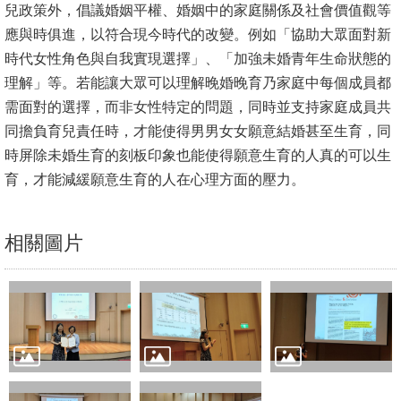
兒政策外，倡議婚姻平權、婚姻中的家庭關係及社會價值觀等
文
應與時俱進，以符合現今時代的改變。例如「協助大眾面對新
件
時代女性角色與自我實現選擇」、「加強未婚青年生命狀態的
心
理解」等。若能讓大眾可以理解晚婚晚育乃家庭中每個成員都
輔
需面對的選擇，而非女性特定的問題，同時並支持家庭成員共
&
同擔負育兒責任時，才能使得男男女女願意結婚甚至生育，同
學
時屏除未婚生育的刻板印象也能使得願意生育的人真的可以生
輔
育，才能減緩願意生育的人在心理方面的壓力。
捐
相關圖片
款
教
研
資
源
與
圖