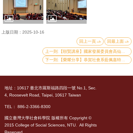
書
館
回
上版日期：2025-10-16
首
回上一頁
回最上面
頁
上一則:【頤賢講座】國家發展委員會高仙桂副主委: 「化少子高齡挑戰為成長契機」-2025.10.30
下一則:【榮耀分享】恭賀社會系藍佩嘉特聘教授榮獲教育部第69屆學術獎
臺
大
首
頁
地址：10617 臺北市羅斯福路四段一號 No.1, Sec.
4, Roosevelt Road, Taipei, 10617 Taiwan
網
站
TEL： 886-2-3366-8300
導
國立臺灣大學社會科學院 版權所有 Copyright ©
覽
2015 College of Social Sciences, NTU. All Rights
Reserved