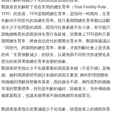
為我們解析我國少子化的原因及因應的政策。
鄭講座首先解析了現在常用的總生育率（Total Fertility Rate，
消
TFR）的意函，TFR是期間總生育率，是指同一時期內，生育
息
年齡內不同世代的加總生育率。然只看期間總生育率難以診斷
公
現今少子化問題的成因，因現代社會家庭不生小孩，有可能只
告
因晚婚晚育的原因使得生育行為延後，但實務上TFR資料只看
期間總生育率，將會低估世代的實際生育水準。鄭講座建議以
國
「同世代、跨期間的總生育率」衡量，才能判斷社會上是否真
際
的有「生育個數減少」的狀況，以避免因不同世代快速變化及
化
想法的差異導致總生育率改變的假象。
高
鄭講座研究指出少子化最重要的原因是未婚（不是不婚）及晚
教
婚。她利用調查研究探討未婚的原因主要是: 兩性對理想關係
深
與婚姻的理解與想像有落差，因此媒合不易，兩性面對的婚姻
耕
市場的雙重標準，特別是年齡的偏好，阻礙甚大。另外傳統婚
姻家庭觀念，也讓未婚導致不婚或晚婚而未能育兒。
辦
法
鄭講座接著指出若要減緩少子化現象，除需政策上的補助與育
及