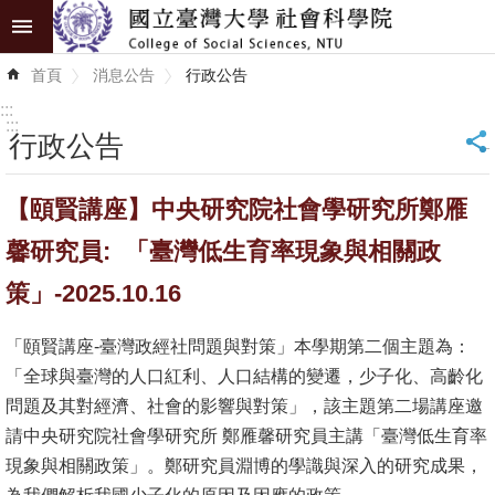
跳到主要內容區塊
進
首頁
消息公告
行政公告
階
搜
:::
尋
:::
行政公告
_
認
【頤賢講座】中央研究院社會學研究所鄭雁
識
學
馨研究員: 「臺灣低生育率現象與相關政
院
策」-2025.10.16
學
「頤賢講座-臺灣政經社問題與對策」本學期第二個主題為：
術
「全球與臺灣的人口紅利、人口結構的變遷，少子化、高齡化
單
問題及其對經濟、社會的影響與對策」，該主題第二場講座邀
位
請中央研究院社會學研究所 鄭雁馨研究員主講「臺灣低生育率
研
現象與相關政策」。鄭研究員淵博的學識與深入的研究成果，
究