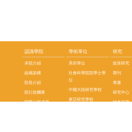
認識學院
學術單位
研究
本院介紹
系所單位
政策研究
組織架構
社會科學院院學士學
期刊
位
院長介紹
專書
中國大陸研究學程
院行政團隊
研究中心
東亞研究學程
院辦公室成員
特色研究
頤賢講座
榮譽事蹟
研究團隊
在職專班
場地租借
聯絡我們