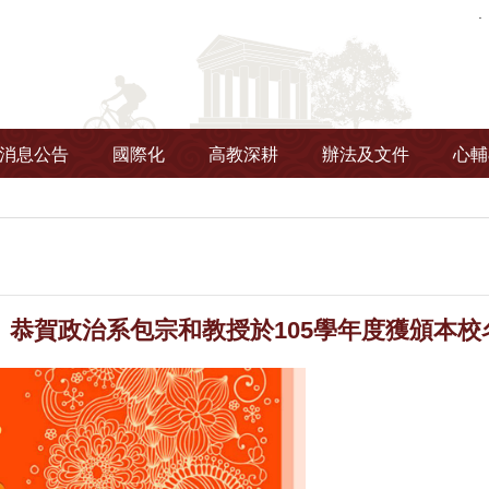
消息公告
國際化
高教深耕
辦法及文件
心輔
】恭賀政治系包宗和教授於105學年度獲頒本校