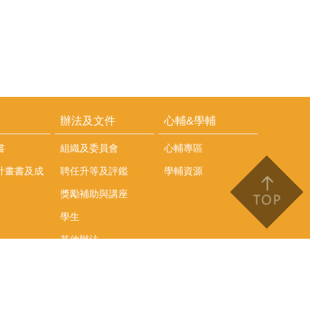
耕
辦法及文件
心輔&學輔
書
組織及委員會
心輔專區
計畫書及成
聘任升等及評鑑
學輔資源
獎勵補助與講座
學生
其他辦法
文件下載
會議紀錄