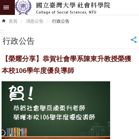
跳到主要內容區塊
進
首頁
消息公告
行政公告
階
搜
:::
尋
:::
行政公告
_
認
【榮耀分享】恭賀社會學系陳東升教授榮獲
識
學
本校106學年度優良導師
院
學
術
單
位
研
究