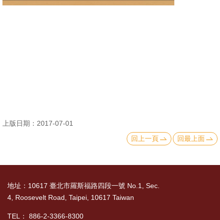
消
息
公
告
國
際
化
上版日期：2017-07-01
高
回上一頁
回最上面
教
深
耕
地址：10617 臺北市羅斯福路四段一號 No.1, Sec.
辦
4, Roosevelt Road, Taipei, 10617 Taiwan
法
及
TEL： 886-2-3366-8300