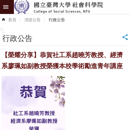
跳到主要內容區塊
進
首頁
消息公告
行政公告
階
搜
:::
尋
:::
行政公告
_
認
【榮耀分享】恭賀社工系趙曉芳教授、經濟
識
學
系廖珮如副教授榮獲本校學術勵進青年講座
院
學
術
單
位
研
究