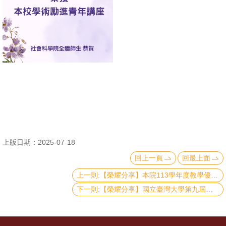
消
息
公
告
國
際
化
高
上版日期：2025-07-18
教
回上一頁
回最上面
深
耕
上一則:【榮耀分享】本院113學年度教學優良教師得獎名單
下一則:【榮耀分享】國立臺灣大學第九屆學士班論文獎得獎名單
辦
法
及