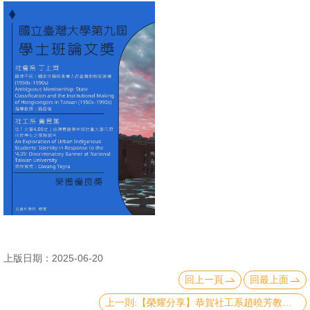
文
件
心
輔
&
學
輔
捐
款
教
研
資
上版日期：2025-06-20
源
回上一頁
回最上面
與
上一則:【榮耀分享】恭賀社工系趙曉芳教授、經濟系廖珮如副教授榮獲本校學術勵進青年講座
圖