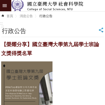
跳到主要內容區塊
進
首頁
消息公告
行政公告
階
搜
:::
尋
:::
行政公告
_
認
【榮耀分享】國立臺灣大學第九屆學士班論
識
學
文獎得獎名單
院
學
術
單
位
研
究