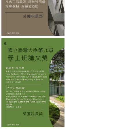
消
息
公
告
國
際
化
高
教
深
耕
辦
法
及