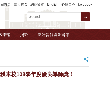
回首頁
臺大首頁
網站導覽
English
心輔專區
facebook
&學輔
捐款
教研資源與圖書館
_
獲本校108學年度優良導師獎！