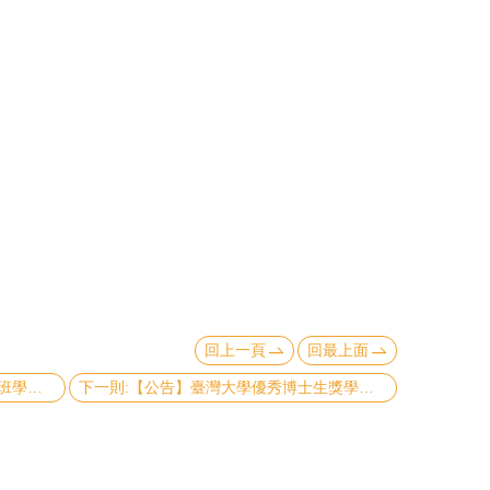
回上一頁
回最上面
上一則:【榮耀分享】本校第四屆學士班學生論文奬
下一則:【公告】臺灣大學優秀博士生獎學金即日起受理申請