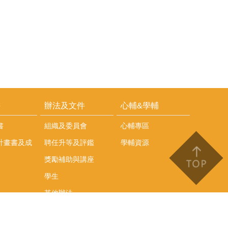
耕
辦法及文件
心輔&學輔
書
組織及委員會
心輔專區
計畫書及成
聘任升等及評鑑
學輔資源
獎勵補助與講座
學生
其他辦法
文件下載
會議紀錄