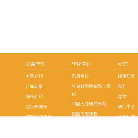
認識學院
學術單位
研究
本院介紹
系所單位
政策研究
組織架構
社會科學院院學士學
期刊
位
院長介紹
專書
中國大陸研究學程
院行政團隊
研究中心
東亞研究學程
院辦公室成員
特色研究
頤賢講座
榮譽事蹟
研究團隊
在職專班
場地租借