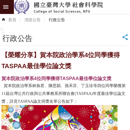
跳到主要內容區塊
進
首頁
消息公告
行政公告
階
搜
:::
尋
:::
行政公告
_
認
【榮耀分享】賀本院政治學系4位同學獲得
識
學
TASPAA最佳學位論文獎
院
賀本院政治學系4位同學獲得TASPAA最佳學位論文獎
學
賀本院政治學系林奐君、陳思穎、孫禾芬、丁玉珍等四位同學榮獲第
術
11屆台灣公共行政與公共事務系所聯合會(TASPAA)年度最佳學位論文
單
獎，詳見TASPAA論文得獎名單公告如下：
位
研
究