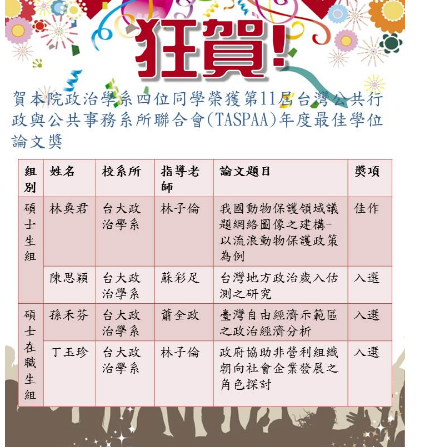
消
息
公
告
國
際
化
高
教
深
耕
辦
法
及