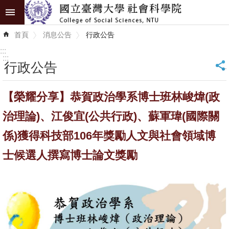
跳到主要內容區塊
進
首頁
消息公告
行政公告
階
搜
:::
尋
:::
行政公告
_
認
【榮耀分享】恭賀政治學系博士班林峻煒(政
識
學
治理論)、江俊宜(公共行政)、蘇軍瑋(國際關
院
係)獲得科技部106年獎勵人文與社會領域博
學
士候選人撰寫博士論文獎勵
術
單
位
研
究