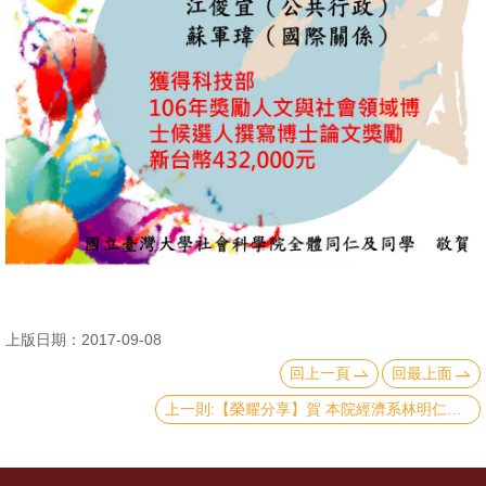
消
息
公
告
國
際
化
高
教
上版日期：2017-09-08
深
耕
回上一頁
回最上面
上一則:【榮耀分享】賀 本院經濟系林明仁教授、社會系陳東升教授榮獲台大特聘教授
辦
法
及