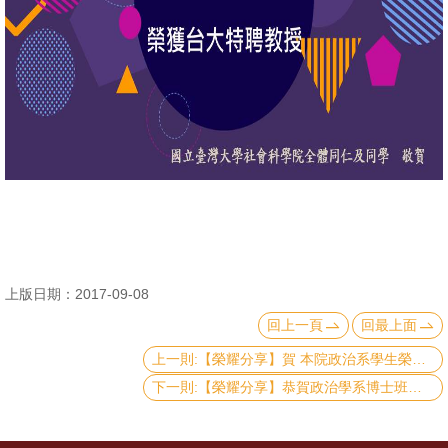
消
息
公
告
國
際
化
高
教
上版日期：2017-09-08
深
回上一頁
回最上面
耕
上一則:【榮耀分享】賀 本院政治系學生榮獲科技部105年度大專學生創作獎
辦
下一則:【榮耀分享】恭賀政治學系博士班林峻煒(政治理論)、江俊宜(公共行政)、蘇軍瑋(國際關係)獲得科技部106年獎勵人文與社會領域博士候選人撰寫博士論文獎勵
法
及