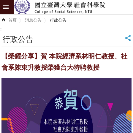
跳到主要內容區塊
進
首頁
消息公告
行政公告
階
搜
:::
尋
:::
行政公告
_
認
【榮耀分享】賀 本院經濟系林明仁教授、社
識
學
會系陳東升教授榮獲台大特聘教授
院
學
術
單
位
研
究