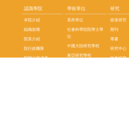
認識學院
學術單位
研究
本院介紹
系所單位
政策研究
組織架構
社會科學院院學士學
期刊
位
院長介紹
專書
中國大陸研究學程
院行政團隊
研究中心
東亞研究學程
院辦公室成員
特色研究
頤賢講座
榮譽事蹟
研究團隊
在職專班
場地租借
聯絡我們
捐款
教研資源與圖書館
學生實習
如何捐款
教室設備使用說明
實習資訊
Qualtrics問卷調查平
實習週活動