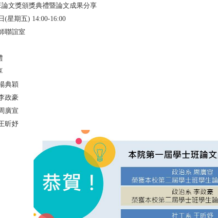
班論文獎頒獎典禮暨論文成果分享
星期五) 14:00-16:00
教師聯誼室
禮
享
系 楊典穎
系 李政豪
系 周廣宣
系 王昕妤