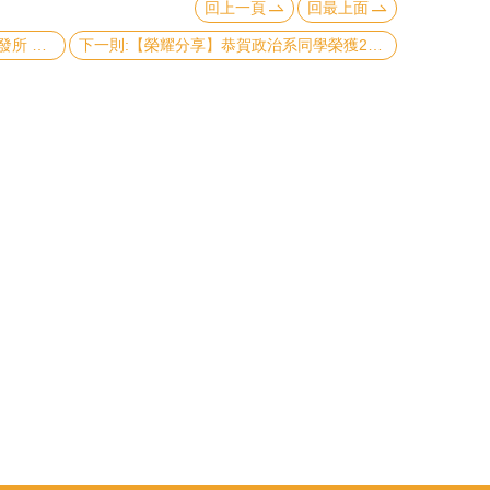
回上一頁
回最上面
上一則:【人事動態】【教師介紹】國發所 訪問學者 戴賢將博士
下一則:【榮耀分享】恭賀政治系同學榮獲2018 台灣公共行政與公共事務系所聯合會(TASPAA)論文獎