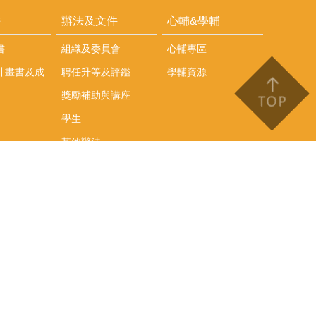
耕
辦法及文件
心輔&學輔
書
組織及委員會
心輔專區
計畫書及成
聘任升等及評鑑
學輔資源
獎勵補助與講座
學生
其他辦法
文件下載
會議紀錄