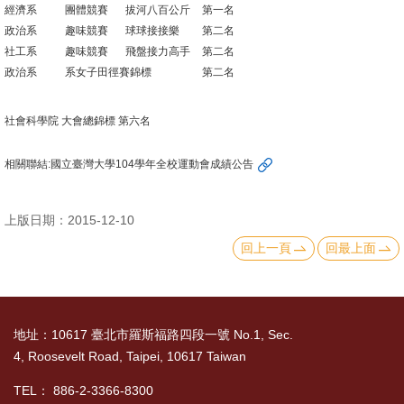
經濟系
團體競賽
拔河八百公斤
第一名
文
政治系
趣味競賽
球球接接樂
第二名
件
社工系
趣味競賽
飛盤接力高手
第二名
政治系
系女子田徑賽錦標
第二名
心
輔
社會科學院 大會總錦標 第六名
&
學
相關聯結:
國立臺灣大學104學年全校運動會成績公告
輔
捐
上版日期：2015-12-10
款
回上一頁
回最上面
教
研
資
地址：10617 臺北市羅斯福路四段一號 No.1, Sec.
源
4, Roosevelt Road, Taipei, 10617 Taiwan
與
TEL： 886-2-3366-8300
圖