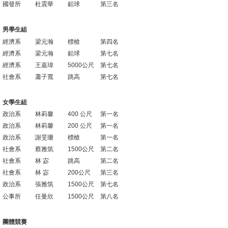
國發所
杜震華
鉛球
第三名
消
男學生組
息
經濟系
梁元瀚
標槍
第四名
公
經濟系
梁元瀚
鉛球
第七名
告
經濟系
王嘉瑋
5000公尺
第七名
社會系
蕭子寬
跳高
第七名
國
際
女學生組
化
政治系
林莉馨
400 公尺
第一名
政治系
林莉馨
200 公尺
第一名
高
政治系
謝旻珊
標槍
第一名
教
社會系
蔡雅筑
1500公尺
第二名
深
社會系
林 宓
跳高
第二名
社會系
林 宓
200公尺
第三名
耕
政治系
張雅筑
1500公尺
第七名
辦
公事所
任曼欣
1500公尺
第八名
法
團體競賽
及