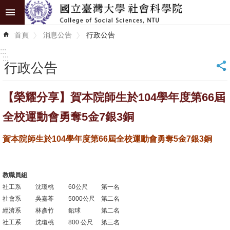
跳到主要內容區塊
進
首頁
消息公告
行政公告
階
搜
:::
尋
:::
行政公告
_
認
【榮耀分享】賀本院師生於104學年度第66屆
識
學
全校運動會勇奪5金7銀3銅
院
賀本院師生於104學年度第66屆全校運動會勇奪5金7銀3銅
學
術
教職員組
單
社工系
沈瓊桃
60公尺
第一名
位
社會系
吳嘉苓
5000公尺
第二名
經濟系
林彥竹
鉛球
第二名
研
社工系
沈瓊桃
800 公尺
第三名
究