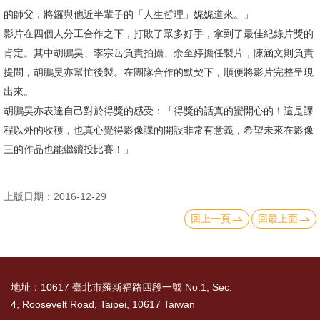
文
的師父，將鑼與他近半輩子的「人生哲理」娓娓道來。」
件
影片在四個人分工合作之下，打敗了眾多好手，拿到了最佳紀錄片獎的
肯定。其中胡鵬昊、李宗岳負責拍攝、余至婷擔任製片，陳涵文則負責
心
提問，胡鵬昊亦幫忙後製。在團隊合作的默契下，順便將影片完整呈現
輔
出來。
&
胡鵬昊亦表達自己對於得獎的感受：「得獎的話真的蠻開心的！這是課
學
程以外的收穫，也真心覺得影像課的開設非常有意義，希望未來在影像
輔
三的作品也能繼續投比賽！」
捐
款
上版日期：2016-12-29
回上一頁
回最上面
教
研
資
源
地址：10617 臺北市羅斯福路四段一號 No.1, Sec.
與
4, Roosevelt Road, Taipei, 10617 Taiwan
圖