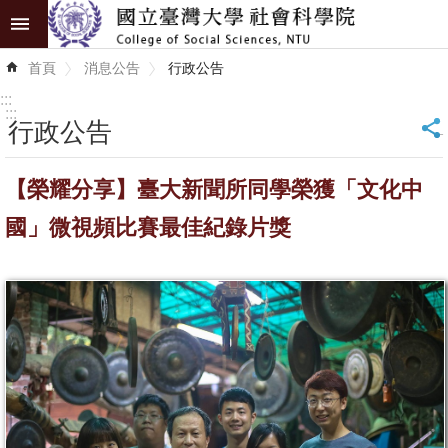
跳到主要內容區塊
進
首頁
消息公告
行政公告
階
搜
:::
尋
:::
行政公告
_
認
【榮耀分享】臺大新聞所同學榮獲「文化中
識
學
國」微視頻比賽最佳紀錄片獎
院
學
術
單
位
研
究