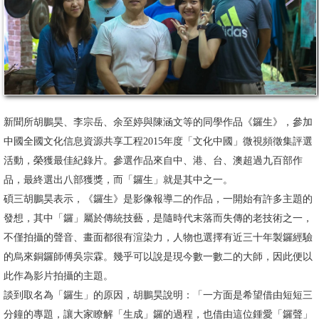
消
息
公
告
國
新聞所胡鵬昊、李宗岳、余至婷與陳涵文等的同學作品《鑼生》，參加
際
中國全國文化信息資源共享工程2015年度「文化中國」微視頻徵集評選
化
活動，榮獲最佳紀錄片。參選作品來自中、港、台、澳超過九百部作
品，最終選出八部獲獎，而「鑼生」就是其中之一。
高
碩三胡鵬昊表示，《鑼生》是影像報導二的作品，一開始有許多主題的
教
發想，其中「鑼」屬於傳統技藝，是隨時代末落而失傳的老技術之一，
深
不僅拍攝的聲音、畫面都很有渲染力，人物也選擇有近三十年製鑼經驗
耕
的烏來銅鑼師傅吳宗霖。幾乎可以說是現今數一數二的大師，因此便以
辦
此作為影片拍攝的主題。
法
談到取名為「鑼生」的原因，胡鵬昊說明：「一方面是希望借由短短三
及
分鐘的專題，讓大家瞭解「生成」鑼的過程，也借由這位鍾愛「鑼聲」