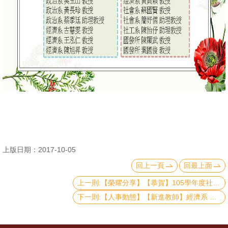
消
息
公
告
國
際
化
高
教
上版日期：2017-10-05
深
回上一頁
回最上面
耕
上一則:【榮耀分享】【恭賀】105學年度社科院兼任教師教學優良教師名錄
辦
下一則:【人事動態】【新進教師】經濟系 王建強助理教授
法
及