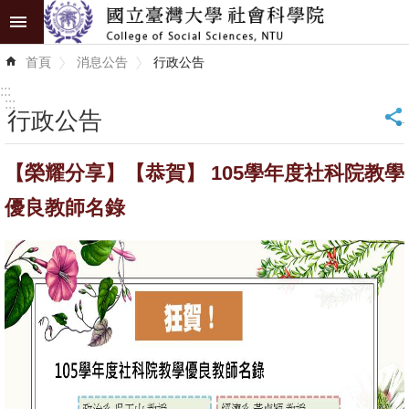
跳到主要內容區塊
進
首頁
消息公告
行政公告
階
搜
:::
尋
:::
行政公告
_
認
【榮耀分享】【恭賀】 105學年度社科院教學
識
學
優良教師名錄
院
學
術
單
位
研
究