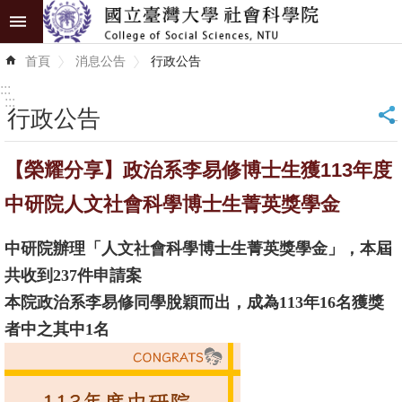
跳到主要內容區塊
進
首頁
消息公告
行政公告
階
搜
:::
尋
:::
行政公告
_
認
【榮耀分享】政治系李易修博士生獲113年度
識
學
中研院人文社會科學博士生菁英獎學金
院
中研院辦理「人文社會科學博士生菁英獎學金」，本屆
學
共收到237件申請案
術
本院政治系李易修同學脫穎而出，成為113年16名獲獎
單
者中之其中1名
位
研
究