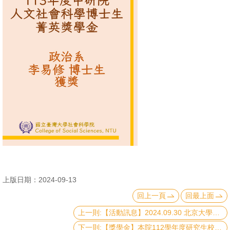
消
息
公
告
國
際
化
高
教
深
耕
上版日期：2024-09-13
回上一頁
回最上面
辦
法
上一則:【活動訊息】2024.09.30 北京大學「治理與統治：中國稅收的政治邏輯」座談會
及
下一則:【獎學金】本院112學年度研究生校長獎獎勵名單