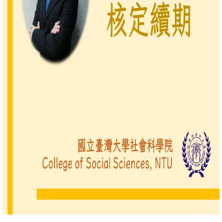
文
件
心
輔
&
學
輔
捐
款
教
研
資
源
與
圖