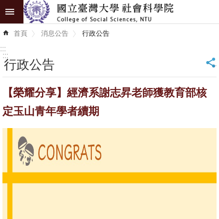
跳到主要內容區塊
進
首頁
消息公告
行政公告
階
搜
:::
尋
:::
行政公告
_
認
【榮耀分享】經濟系謝志昇老師獲教育部核
識
學
定玉山青年學者續期
院
學
術
單
位
研
究