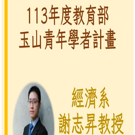
消
息
公
告
國
際
化
高
教
深
耕
辦
法
及