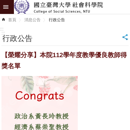
跳到主要內容區塊
進
首頁
消息公告
行政公告
階
搜
:::
尋
:::
行政公告
_
認
【榮耀分享】本院112學年度教學優良教師得
識
學
獎名單
院
學
術
單
位
研
究