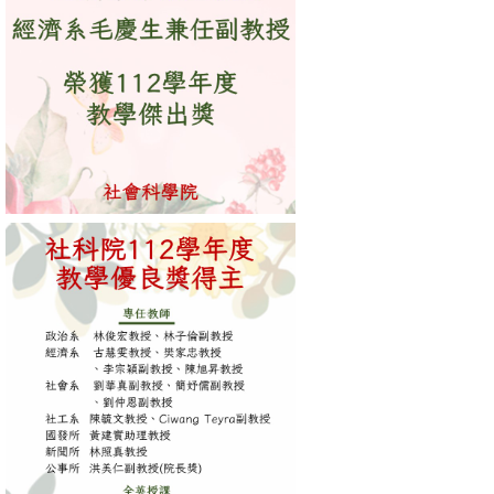
消
息
公
告
國
際
化
高
教
深
耕
辦
法
及