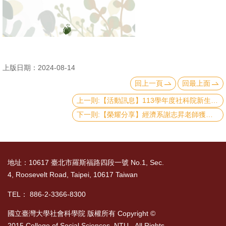
書
館
回
首
上版日期：2024-08-14
頁
回上一頁
回最上面
上一則:【活動訊息】113學年度社科院新生說明會
臺
下一則:【榮耀分享】經濟系謝志昇老師獲教育部核定玉山青年學者續期
大
首
頁
地址：10617 臺北市羅斯福路四段一號 No.1, Sec.
網
4, Roosevelt Road, Taipei, 10617 Taiwan
站
導
TEL： 886-2-3366-8300
覽
國立臺灣大學社會科學院 版權所有 Copyright ©
2015 College of Social Sciences, NTU. All Rights