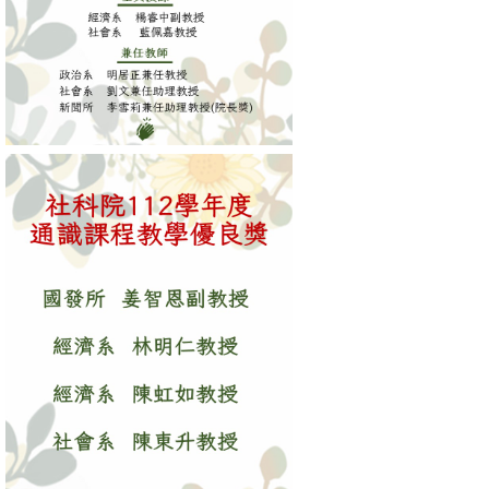
文
件
心
輔
&
學
輔
捐
款
教
研
資
源
與
圖