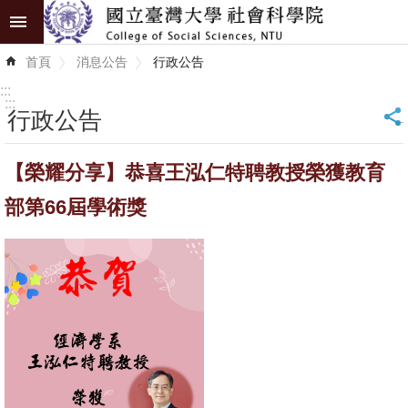
跳到主要內容區塊
進
首頁
消息公告
行政公告
階
搜
:::
尋
:::
行政公告
_
認
【榮耀分享】恭喜王泓仁特聘教授榮獲教育
識
學
部第66屆學術獎
院
學
術
單
位
研
究