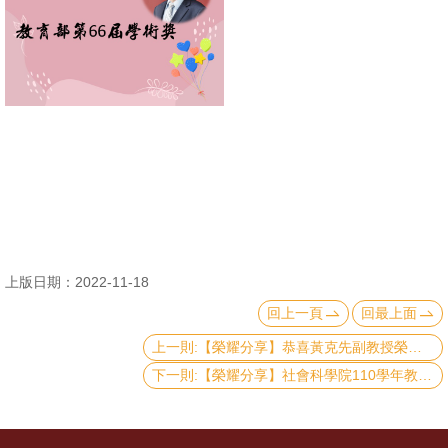
消
息
公
告
國
際
化
高
上版日期：2022-11-18
教
回上一頁
回最上面
深
耕
上一則:【榮耀分享】恭喜黃克先副教授榮獲中央研究院人文及社會科學學術性專書獎
下一則:【榮耀分享】社會科學院110學年教學優良教師得獎名單
辦
法
及