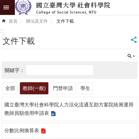
跳到主要內容區塊
進
首頁
辦法及文件
文件下載
階
搜
:::
尋
:::
文件下載
_
認
識
學
院
全部
教師(一般)
門禁申請
學生
學
術
國立臺灣大學社會科學院人力活化流通互助方案院統籌運用
單
教師員額借用申請表
位
研
分數比例換算表
究