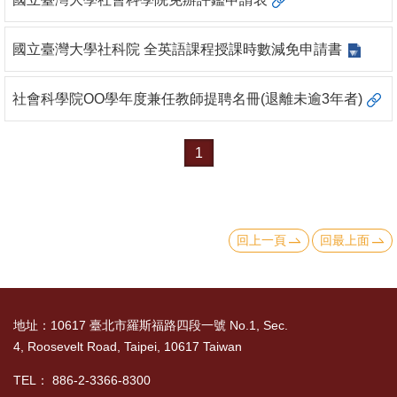
文
件
國立臺灣大學社科院 全英語課程授課時數減免申請書
心
社會科學院OO學年度兼任教師提聘名冊(退離未逾3年者)
輔
&
學
1
輔
捐
款
回上一頁
回最上面
教
研
資
地址：10617 臺北市羅斯福路四段一號 No.1, Sec.
4, Roosevelt Road, Taipei, 10617 Taiwan
源
與
TEL： 886-2-3366-8300
圖