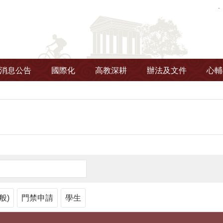
消息公告
國際化
高教深耕
辦法及文件
心輔
般)
門禁申請
學生