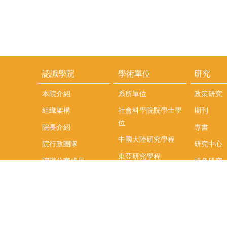
認識學院
學術單位
研究
本院介紹
系所單位
政策研究
組織架構
社會科學院院學士學
期刊
位
院長介紹
專書
中國大陸研究學程
院行政團隊
研究中心
東亞研究學程
院辦公室成員
特色研究
頤賢講座
榮譽事蹟
研究團隊
在職專班
場地租借
聯絡我們