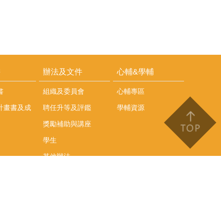
耕
辦法及文件
心輔&學輔
書
組織及委員會
心輔專區
計畫書及成
聘任升等及評鑑
學輔資源
獎勵補助與講座
學生
其他辦法
文件下載
會議紀錄