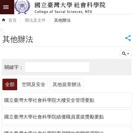
跳到主要內容區塊
進
首頁
辦法及文件
其他辦法
階
搜
:::
尋
:::
其他辦法
_
認
識
學
院
全部
空間及安全
其他規章辦法
學
術
國立臺灣大學社會科學院大樓安全管理要點
單
位
國立臺灣大學社會科學院績優職員選拔獎勵要點
研
究