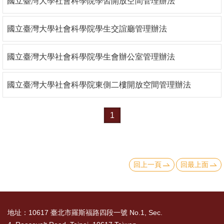
國立臺灣大學社會科學院學習開放空間管理辦法
消
國立臺灣大學社會科學院學生交誼廳管理辦法
息
公
國立臺灣大學社會科學院學生會辦公室管理辦法
告
國
國立臺灣大學社會科學院東側二樓開放空間管理辦法
際
化
1
高
教
深
回上一頁
回最上面
耕
辦
法
地址：10617 臺北市羅斯福路四段一號 No.1, Sec.
及