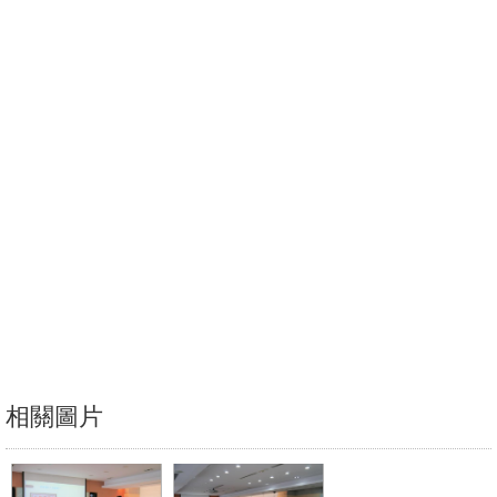
消
息
公
告
國
際
化
高
教
深
耕
相關圖片
辦
法
及