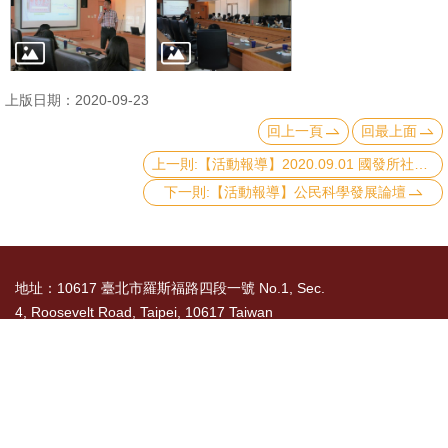
文
件
心
上版日期：2020-09-23
輔
回上一頁
回最上面
&
上一則:【活動報導】2020.09.01 國發所社會投資工作坊
學
下一則:【活動報導】公民科學發展論壇
輔
捐
款
地址：10617 臺北市羅斯福路四段一號 No.1, Sec.
4, Roosevelt Road, Taipei, 10617 Taiwan
教
研
TEL： 886-2-3366-8300
資
國立臺灣大學社會科學院 版權所有 Copyright ©
源
2015 College of Social Sciences, NTU. All Rights
與
Reserved
圖