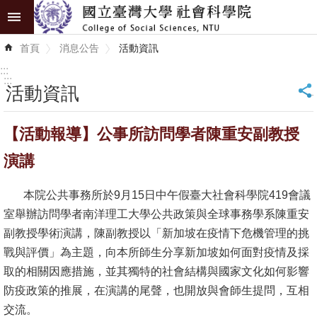
跳到主要內容區塊
進
首頁
消息公告
活動資訊
階
搜
:::
尋
:::
活動資訊
_
認
【活動報導】公事所訪問學者陳重安副教授
識
學
演講
院
本院公共事務所於9月15日中午假臺大社會科學院419會議
學
室舉辦訪問學者南洋理工大學公共政策與全球事務學系陳重安
術
副教授學術演講，陳副教授以「新加坡在疫情下危機管理的挑
單
戰與評價」為主題，向本所師生分享新加坡如何面對疫情及採
位
取的相關因應措施，並其獨特的社會結構與國家文化如何影響
防疫政策的推展，在演講的尾聲，也開放與會師生提問，互相
研
交流。
究