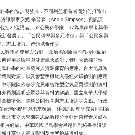
科學的進步與發展，不同利益相關者間如何打造出
家安妮˙辛普森（Annie Simpson）視訊演
括22位講者、62公民科學家、37為專家學者與學
最新發展」、「公民科學與多元物種」與「公民參與
作、志工培力、跨領域合作等。
民科學的發展與分類，政治系劉康慧副教授則回顧
如何運用於環境與健康風險監測，管理大數據並進一
公民科學的社區發展與資源保育的應用。台大昆蟲系
困境與對策，以及智慧手機於入侵紅火蟻偵測的應用
。中研院陳伶志研究員報告微型空氣品質感測的資料
研究員則說明公眾參與資料的解讀。國立東華大學楊
調查標準化、資料公開分享與志工培訓等亮點。行政
d在台灣的歷程與未來發展；林德恩助理研究員則討論
。臺北市立大學陳建志副教授分享亞洲東岸青斑蝶在
台灣的推展經驗。中華民國野鳥學會呂翊維副秘書長淺談
理和共享無人載具觀測及生態檢核資料集。