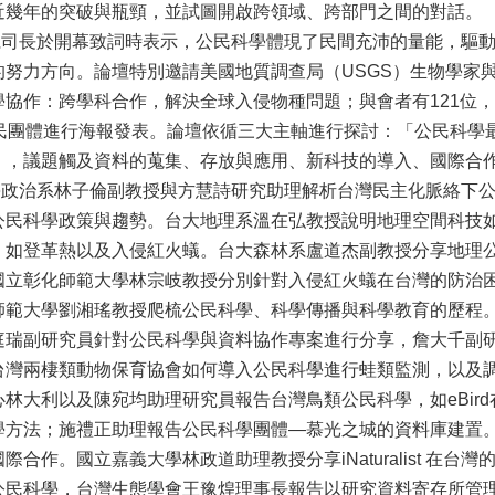
近幾年的突破與瓶頸，並試圖開啟跨領域、跨部門之間的對話。
長於開幕致詞時表示，公民科學體現了民間充沛的量能，驅動
努力方向。論壇特別邀請美國地質調查局（USGS）生物學家與資訊學
協作：跨學科合作，解決全球入侵物種問題；與會者有121位，包
公民團體進行海報發表。論壇依循三大主軸進行探討：「公民科學
」，議題觸及資料的蒐集、存放與應用、新科技的導入、國際合
治系林子倫副教授與方慧詩研究助理解析台灣民主化脈絡下公
公民科學政策與趨勢。台大地理系溫在弘教授說明地理空間科技
，如登革熱以及入侵紅火蟻。台大森林系盧道杰副教授分享地理
國立彰化師範大學林宗岐教授分別針對入侵紅火蟻在台灣的防治
師範大學劉湘瑤教授爬梳公民科學、科學傳播與科學教育的歷程
庭瑞副研究員針對公民科學與資料協作專案進行分享，詹大千副
台灣兩棲類動物保育協會如何導入公民科學進行蛙類監測，以及
林大利以及陳宛均助理研究員報告台灣鳥類公民科學，如eBir
學方法；施禮正助理報告公民科學團體—慕光之城的資料庫建置
際合作。國立嘉義大學林政道助理教授分享iNaturalist 在
公民科學，台灣生態學會王豫煌理事長報告以研究資料寄存所管