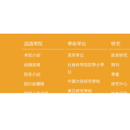
認識學院
學術單位
研究
本院介紹
系所單位
政策研究
組織架構
社會科學院院學士學
期刊
位
院長介紹
專書
中國大陸研究學程
院行政團隊
研究中心
東亞研究學程
院辦公室成員
特色研究
頤賢講座
榮譽事蹟
研究團隊
在職專班
場地租借
聯絡我們