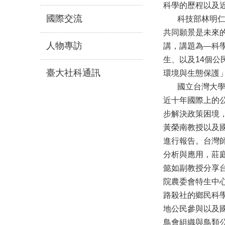
科學的歷程以及
國際交流
科技部林明仁司
共同願景是未來的
人物專訪
講，講題為—科學
生、以及14個
臺大社科通訊
環境與生態保護
國立台灣大學政
近十年國際上的
步解決政策困境
黃榮南教授以及
進行報告。台灣
分析與應用，莊
懿如副教授分享
院農委會特生中心
路殺社的鄉民科
地公民參與以及國
鳥會組織與鳥類