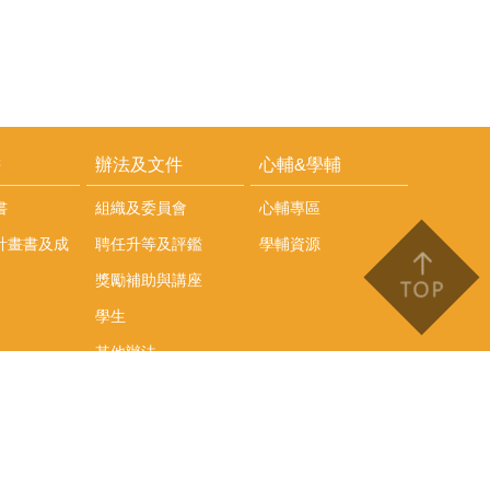
耕
辦法及文件
心輔&學輔
書
組織及委員會
心輔專區
計畫書及成
聘任升等及評鑑
學輔資源
獎勵補助與講座
學生
其他辦法
文件下載
會議紀錄