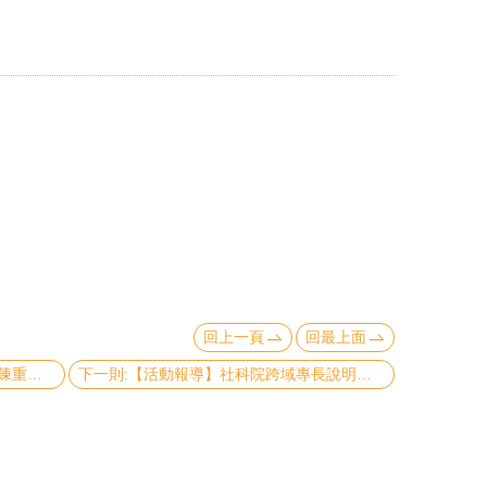
回上一頁
回最上面
上一則:【活動報導】公事所訪問學者陳重安副教授演講
下一則:【活動報導】社科院跨域專長說明會