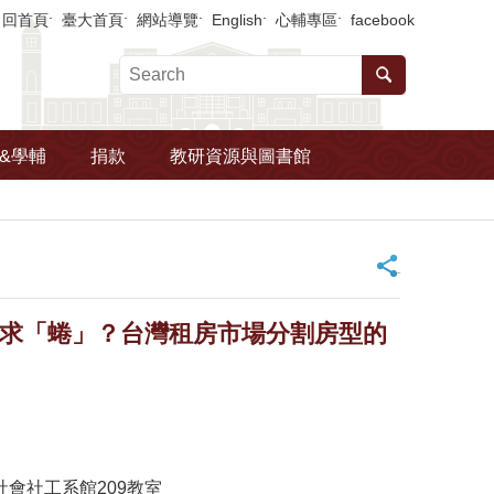
回首頁
臺大首頁
網站導覽
English
心輔專區
facebook
&學輔
捐款
教研資源與圖書館
_
委曲求「蜷」？台灣租房市場分割房型的
209 臺大社會社工系館209教室