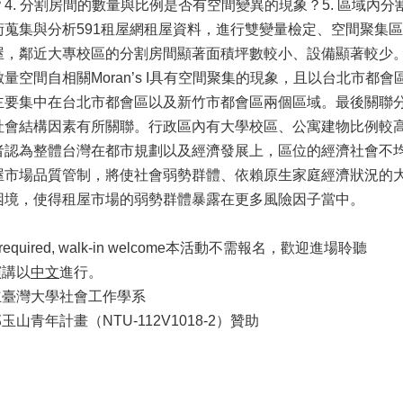
4. 分割房間的數量與比例是否有空間變異的現象？5. 區域內
術蒐集與分析591租屋網租屋資料，進行雙變量檢定、空間聚集
屋，鄰近大專校區的分割房間顯著面積坪數較小、設備顯著較少
量空間自相關Moran’s I具有空間聚集的現象，且以台北市
主要集中在台北市都會區以及新竹市都會區兩個區域。最後關聯
社會結構因素有所關聯。行政區內有大學校區、公寓建物比例較
者認為整體台灣在都市規劃以及經濟發展上，區位的經濟社會不
屋市場品質管制，將使社會弱勢群體、依賴原生家庭經濟狀況的
困境，使得租屋市場的弱勢群體暴露在更多風險因子當中。
tion required, walk-in welcome本活動不需報名，歡迎進場聆聽
演講以
中文
進行。
立臺灣大學社會工作學系
玉山青年計畫（NTU-112V1018-2）贊助