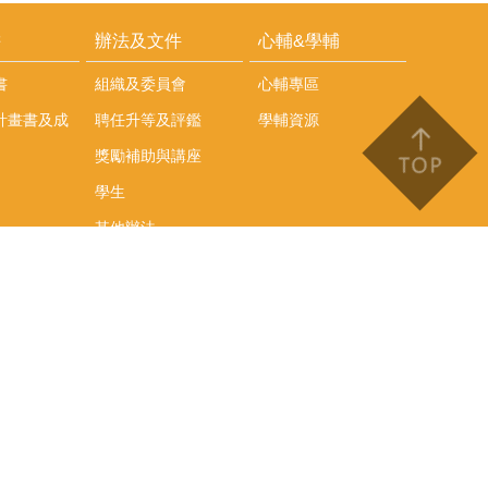
耕
辦法及文件
心輔&學輔
書
組織及委員會
心輔專區
計畫書及成
聘任升等及評鑑
學輔資源
獎勵補助與講座
學生
其他辦法
文件下載
會議紀錄