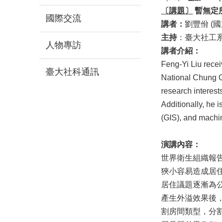
〔
講題
〕
暫無定
國際交流
講者：
劉豐佾 (
主持
：臺大社工系
人物專訪
講者介紹：
Feng-Yi Liu recei
臺大社科通訊
National Chung C
research interest
Additionally, he 
(GIS), and machi
演講內容：
世界衛生組織報告
狹小容易造成居
居住議題逐漸為
產生外溢效果後，
割房間類型，分