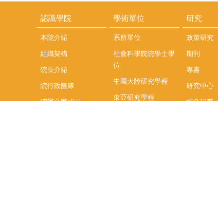
認識學院
學術單位
研究
本院介紹
系所單位
政策研究
組織架構
社會科學院院學士學
期刊
位
院長介紹
專書
中國大陸研究學程
院行政團隊
研究中心
東亞研究學程
院辦公室成員
特色研究
頤賢講座
榮譽事蹟
研究團隊
在職專班
場地租借
聯絡我們
捐款
教研資源與圖書館
學生實習
如何捐款
教室設備使用說明
實習資訊
Qualtrics問卷調查平
實習週活動