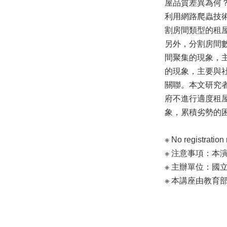
屋品質差異為何？
利用網路爬蟲技
割房間類型的租
另外，分割房間數
間聚集的現象，
的現象，主要與
關聯。本文研究
府不進行適度租
象，累積劣勢的
※ No registra
※ 注意事項：本
※ 主辦單位：國
※ 本講座由教育部