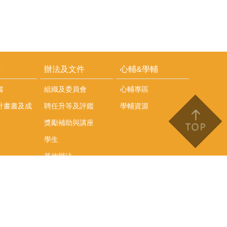
耕
辦法及文件
心輔&學輔
書
組織及委員會
心輔專區
計畫書及成
聘任升等及評鑑
學輔資源
獎勵補助與講座
學生
其他辦法
文件下載
會議紀錄