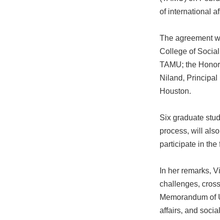
of international a
The agreement wa
College of Social
TAMU; the Honor
Niland, Principal
Houston.
Six graduate stu
process, will al
participate in t
In her remarks, V
challenges, cross
Memorandum of Und
affairs, and socia