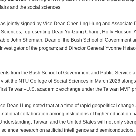
ffairs and the social sciences.
s jointly signed by Vice Dean Chen-ling Hung and Associate De
 Sciences, representing Dean Yu-tzung Chang; Holly Hudson, Asso
able John Sherman, Dean of the Bush School of Government a
 Investigator of the program; and Director General Yvonne Hsiao 
dents from the Bush School of Government and Public Service at
so visit the NTU College of Social Sciences in March 2026 alo
he first Taiwan–U.S. academic exchange under the Taiwan MVP p
ice Dean Hung noted that at a time of rapid geopolitical chang
-national collaboration among institutions of higher education 
erstanding, Taiwan and the United States will not only strengt
l science research on artificial intelligence and semiconductors, b