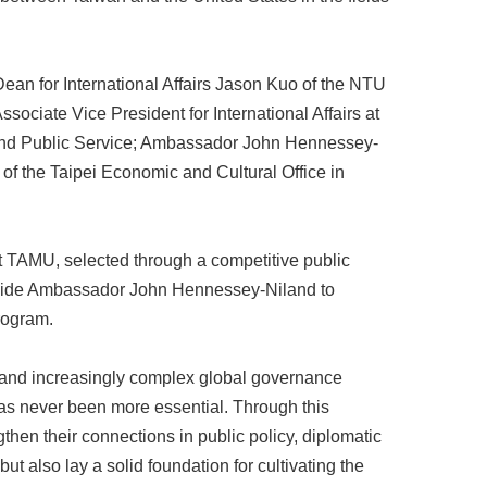
an for International Affairs Jason Kuo of the NTU
ciate Vice President for International Affairs at
nd Public Service; Ambassador John Hennessey-
of the Taipei Economic and Cultural Office in
 TAMU, selected through a competitive public
ngside Ambassador John Hennessey-Niland to
rogram.
e and increasingly complex global governance
has never been more essential. Through this
hen their connections in public policy, diplomatic
ut also lay a solid foundation for cultivating the