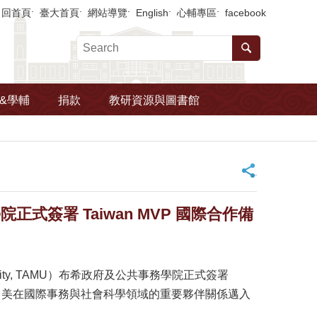
回首頁
臺大首頁
網站導覽
English
心輔專區
facebook
&學輔
捐款
教研資源與圖書館
_
簽署 Taiwan MVP 國際合作備
rsity, TAMU）布希政府及公共事務學院正式簽署
作備忘錄，標誌著台美在國際事務與社會科學領域的重要夥伴關係邁入