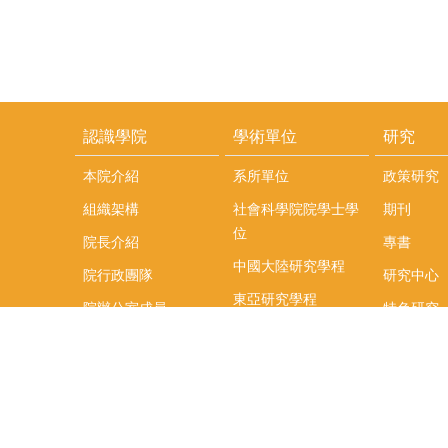
認識學院
學術單位
研究
本院介紹
系所單位
政策研究
組織架構
社會科學院院學士學
期刊
位
院長介紹
專書
中國大陸研究學程
院行政團隊
研究中心
東亞研究學程
院辦公室成員
特色研究
頤賢講座
榮譽事蹟
研究團隊
在職專班
場地租借
聯絡我們