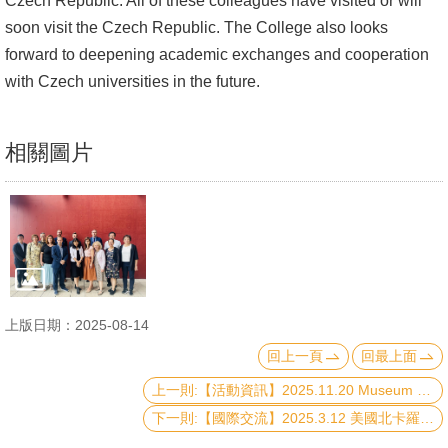
Czech Republic. All of these colleagues have visited or will
文
soon visit the Czech Republic. The College also looks
件
forward to deepening academic exchanges and cooperation
with Czech universities in the future.
心
輔
&
相關圖片
學
輔
捐
款
教
上版日期：2025-08-14
研
回上一頁
回最上面
資
上一則:【活動資訊】2025.11.20 Museum and Migration: The Politics of Recognition and Inclusion in Taiwan under the New Southbound Policy
源
下一則:【國際交流】2025.3.12 美國北卡羅來納大學堂山分校社工學院代表團訪問台大社科院
與
圖