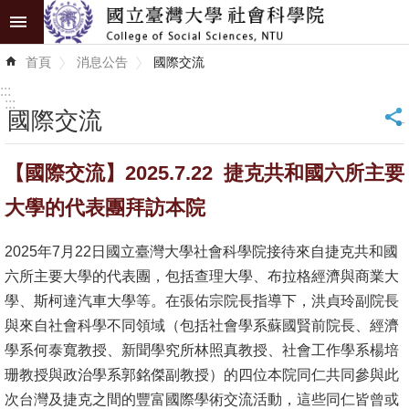
跳到主要內容區塊
進
首頁
消息公告
國際交流
階
搜
:::
尋
:::
國際交流
_
認
【國際交流】2025.7.22 捷克共和國六所主要
識
學
大學的代表團拜訪本院
院
2025年7月22日國立臺灣大學社會科學院接待來自捷克共和國
學
六所主要大學的代表團，包括查理大學、布拉格經濟與商業大
術
學、斯柯達汽車大學等。在張佑宗院長指導下，洪貞玲副院長
單
與來自社會科學不同領域（包括社會學系蘇國賢前院長、經濟
位
學系何泰寬教授、新聞學究所林照真教授、社會工作學系楊培
珊教授與政治學系郭銘傑副教授）的四位本院同仁共同參與此
研
次台灣及捷克之間的豐富國際學術交流活動，這些同仁皆曾或
究