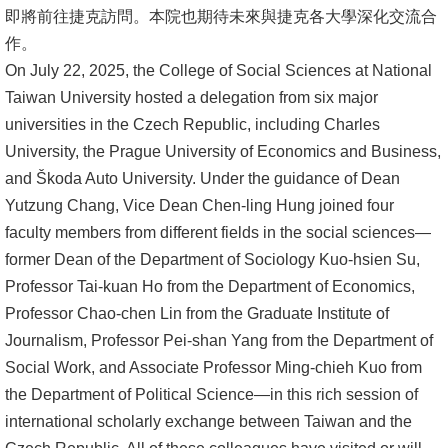
即將前往捷克訪問。本院也期待未來與捷克各大學深化交流合
消
作。
息
On July 22, 2025, the College of Social Sciences at National
公
Taiwan University hosted a delegation from six major
告
universities in the Czech Republic, including Charles
University, the Prague University of Economics and Business,
國
and Škoda Auto University. Under the guidance of Dean
際
Yutzung Chang, Vice Dean Chen-ling Hung joined four
化
faculty members from different fields in the social sciences—
former Dean of the Department of Sociology Kuo-hsien Su,
高
Professor Tai-kuan Ho from the Department of Economics,
教
Professor Chao-chen Lin from the Graduate Institute of
深
Journalism, Professor Pei-shan Yang from the Department of
耕
Social Work, and Associate Professor Ming-chieh Kuo from
辦
the Department of Political Science—in this rich session of
法
international scholarly exchange between Taiwan and the
及