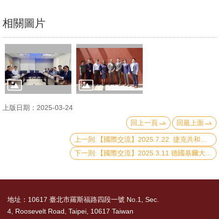
文
相關圖片
件
心
輔
&
學
輔
上版日期：2025-03-24
捐
回上一頁
回最上面
款
上一則:【國際交流】2025.7.22 捷克共和國六所主要大學的代表團拜訪本院
教
下一則:【國際交流】2025.3.11 德國基爾大學商業、經濟與社會科學院 Carsten Schultz 院長來訪
研
資
源
地址：10617 臺北市羅斯福路四段一號 No.1, Sec.
與
4, Roosevelt Road, Taipei, 10617 Taiwan
圖