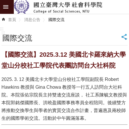
跳到主要內容區塊
進
首頁
消息公告
國際交流
階
搜
:::
尋
:::
國際交流
_
認
【國際交流】2025.3.12 美國北卡羅來納大學
識
學
堂山分校社工學院代表團訪問台大社科院
院
2025. 3. 12 美國北卡大學堂山分校社工學院副院長 Robert
學
Hawkins 教授與 Gina Chowa 教授等一行五人訪問台大社科
術
院。本院張佑宗院長主持雙邊交流座談， 社工系陳毓文教授與
單
本院郭銘傑國際長、洪曉盈國際事務專員全程陪同。後續雙方
位
將推動交換學生與學者的實質交流合作計畫，普遍惠及兩校師
生的國際學術交流。活動於中午圓滿落幕。
研
究