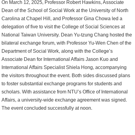
On March 12, 2025, Professor Robert Hawkins, Associate
Dean of the School of Social Work at the University of North
消
Carolina at Chapel Hill, and Professor Gina Chowa led a
息
delegation of five to visit the College of Social Sciences at
公
National Taiwan University. Dean Yu-tzung Chang hosted the
告
bilateral exchange forum, with Professor Yu-Wen Chen of the
國
Department of Social Work, along with the College’s
際
Associate Dean for International Affairs Jason Kuo and
化
International Affairs Specialist Shiela Hong, accompanying
the visitors throughout the event. Both sides discussed plans
高
to foster substantial exchange programs for students and
教
scholars. With assistance from NTU’s Office of International
深
Affairs, a university-wide exchange agreement was signed.
耕
The event concluded successfully at noon.
辦
法
及