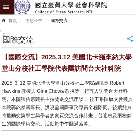
跳到主要內容區塊
進
首頁
消息公告
國際交流
階
搜
:::
尋
:::
國際交流
_
認
【國際交流】2025.3.12 美國北卡羅來納大學
識
學
堂山分校社工學院代表團訪問台大社科院
院
2025. 3. 12 美國北卡大學堂山分校社工學院副院長 Robert
學
Hawkins 教授與 Gina Chowa 教授等一行五人訪問台大社科
術
院。本院張佑宗院長主持雙邊交流座談， 社工系陳毓文教授與
單
本院郭銘傑國際長、洪曉盈國際事務專員全程陪同。後續雙方
位
將推動交換學生與學者的實質交流合作計畫，普遍惠及兩校師
生的國際學術交流。活動於中午圓滿落幕。
研
究