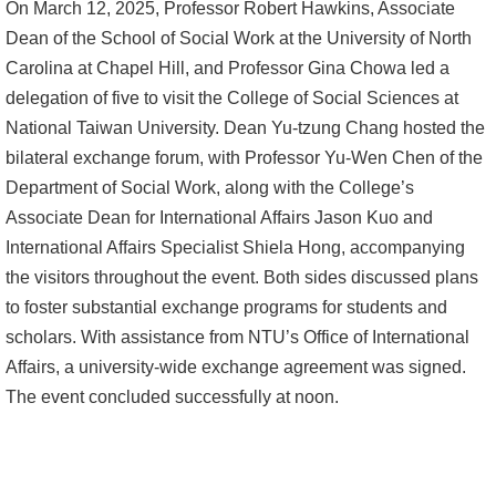
On March 12, 2025, Professor Robert Hawkins, Associate
Dean of the School of Social Work at the University of North
消
Carolina at Chapel Hill, and Professor Gina Chowa led a
息
delegation of five to visit the College of Social Sciences at
公
National Taiwan University. Dean Yu-tzung Chang hosted the
告
bilateral exchange forum, with Professor Yu-Wen Chen of the
國
Department of Social Work, along with the College’s
際
Associate Dean for International Affairs Jason Kuo and
化
International Affairs Specialist Shiela Hong, accompanying
the visitors throughout the event. Both sides discussed plans
高
to foster substantial exchange programs for students and
教
scholars. With assistance from NTU’s Office of International
深
Affairs, a university-wide exchange agreement was signed.
耕
The event concluded successfully at noon.
辦
法
及