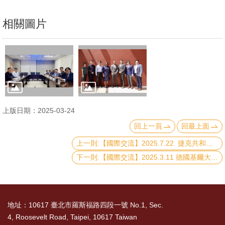
文
相關圖片
件
心
輔
&
學
輔
上版日期：2025-03-24
捐
回上一頁
回最上面
款
上一則:【國際交流】2025.7.22 捷克共和國六所主要大學的代表團拜訪本院
教
下一則:【國際交流】2025.3.11 德國基爾大學商業、經濟與社會科學院 Carsten Schultz 院長來訪
研
資
源
地址：10617 臺北市羅斯福路四段一號 No.1, Sec.
與
4, Roosevelt Road, Taipei, 10617 Taiwan
圖