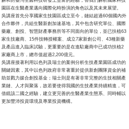
解和對臺灣生醫科技研發上豐富的經驗，替我們解析國家科技
園區在生醫產業邁向國際化時扮演的角色以及其未來展望。
消
吳講座首先分享國家生技園區成立至今，鏈結超過60個國內外
息
合作夥伴，共組生醫新創加速基地，其中包含研究單位、國際
公
藥廠、創投、智慧財產事務所等不同面向的單位，並已扶植63
告
家生技廠商、15件技轉授權案、成立7家新創公司、43種新藥
及產品進入臨床試驗，更重要的是在進駐廠商中已成功扶植2
國
家廠商上市，總市值超過2,200億元。
際
吳講座接著利用以色列及瑞士的案例分析生技產業園區成功的
化
關鍵因素，其中以色列政府非常著重於提供新創團隊資金的補
高
助並戮力媒合創投基金；瑞士則是有著非常完整的生技相關產
教
業鏈、人才與聚落，故若要使得我國的生技產業持續精進，可
深
借鏡該二國之經驗，建立更完善的生醫產業生態系、同時輔以
耕
更加豐沛投資環境及專業投資機構。
辦
法
及