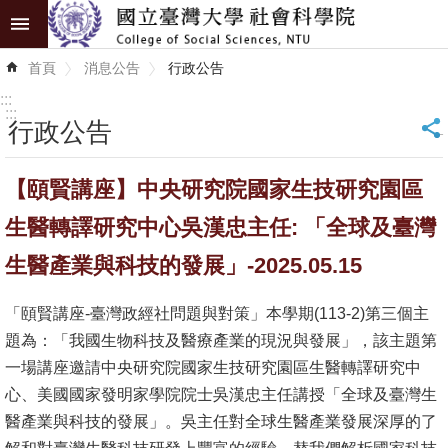
跳到主要內容區塊
進
首頁
消息公告
行政公告
階
搜
:::
尋
:::
行政公告
_
認
【頤賢講座】中央研究院國家生技研究園區
識
學
生醫轉譯研究中心吳漢忠主任: 「全球及臺灣
院
生醫產業與科技的發展」-2025.05.15
學
「頤賢講座-臺灣政經社問題與對策」本學期(113-2)第三個主
術
題為：「我國生物科技及醫療產業的現況與發展」，該主題第
單
一場講座邀請中央研究院國家生技研究園區生醫轉譯研究中
位
心、美國國家發明家學院院士吳漢忠主任講授「全球及臺灣生
研
醫產業與科技的發展」。吳主任對全球生醫產業發展深厚的了
究