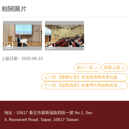
文
相關圖片
件
心
輔
&
學
輔
上版日期：2025-05-15
回上一頁
回最上面
捐
上一則:【榮耀分享】恭賀經濟學系李怡庭教授榮獲臺大講座
款
下一則:【頤賢講座】前臺灣大學副校長張慶瑞特聘教授: 「當量子科技遇見人工智慧，」-2025.05.08
教
研
資
地址：10617 臺北市羅斯福路四段一號 No.1, Sec.
源
4, Roosevelt Road, Taipei, 10617 Taiwan
與
圖