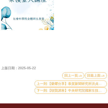
消
息
公
告
國
際
化
高
上版日期：2025-05-22
教
回上一頁
回最上面
深
耕
上一則:【榮耀分享】恭賀新聞研究所洪貞玲教授榮獲114年度教師服務優良獎
下一則:【頤賢講座】中央研究院國家生技研究園區生醫轉譯研究中心吳漢忠主任: 「全球及臺灣生醫產業與科技的發展」-2025.05.15
辦
法
及