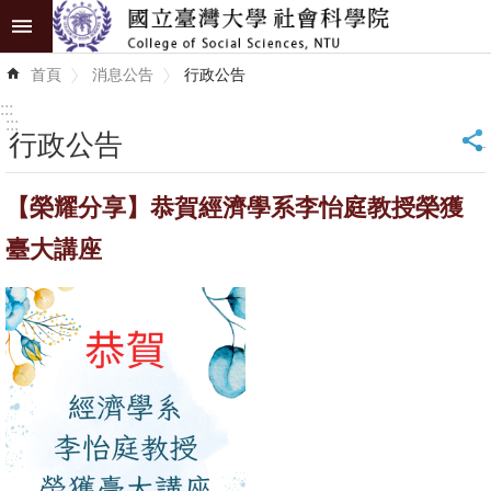
跳到主要內容區塊
進
首頁
消息公告
行政公告
階
搜
:::
尋
:::
行政公告
_
認
【榮耀分享】恭賀經濟學系李怡庭教授榮獲
識
學
臺大講座
院
學
術
單
位
研
究