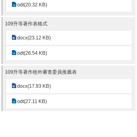
odt(20.32 KB)
書
館
109升等著作表格式
回
docx(23.12 KB)
首
頁
odt(26.54 KB)
臺
大
109升等著作校外審查委員推薦表
首
docx(17.93 KB)
頁
網
odt(27.11 KB)
站
導
上版日期：2019-12-06
覽
回上一頁
回最上面