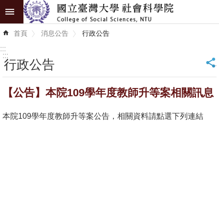
跳到主要內容區塊
進
首頁
消息公告
行政公告
階
搜
:::
尋
:::
行政公告
_
認
【公告】本院109學年度教師升等案相關訊息
識
學
本院109學年度教師升等案公告，相關資料請點選下列連結
院
學
術
單
位
研
究