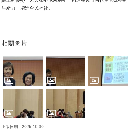
點上的優勢，人人都能以AI為輔，創造在數位時代更具效率的
文
生產力，增進全民福祉。
件
心
輔
&
相關圖片
學
輔
捐
款
教
研
資
源
與
上版日期：2025-10-30
圖