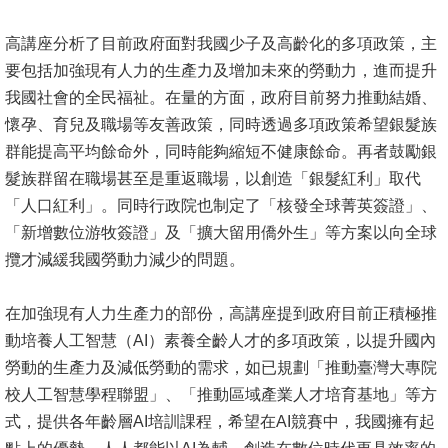
消
高講座分析了目前政府面對我國少子及高齡化的多項政策，主
息
要包括加強現有人力的生產力及增加未來的勞動力，進而提升
公
我國社會的全民福祉。在量的方面，政府目前努力推動結婚、
告
懷孕、育兒及職場等友善政策，同時透過多項政策希望銀髮族
群能提高平均餘命外，同時能夠縮短不健康餘命。再者鼓勵銀
國
髮族群留在職場甚至是重返職場，以創造「銀髮紅利」取代
際
「人口紅利」。同時行政院也制定了「核發全球菁英簽證」、
化
「新增數位游牧簽證」及「擴大留用僑外生」等方案以向全球
攬才減緩我國勞動力減少的問題。
高
教
在加強現有人力生產力的部份，高講座提到政府目前正積極推
深
動培養人工智慧（AI）素養全齡人才的多項政策，以提升國內
耕
勞動的生產力及減低勞動的需求，如已規劃「推動臺灣大專院
辦
校人工智慧學程聯盟」、「推動區域產業人才培育基地」等方
法
式，提供各年齡層AI培訓課程，希望在AI競賽中，我國擁有起
及