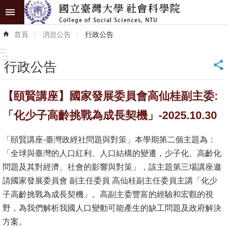
跳到主要內容區塊
進
首頁
消息公告
行政公告
階
搜
:::
尋
:::
行政公告
_
認
【頤賢講座】國家發展委員會高仙桂副主委:
識
學
「化少子高齡挑戰為成長契機」-2025.10.30
院
「頤賢講座-臺灣政經社問題與對策」本學期第二個主題為：
學
「全球與臺灣的人口紅利、人口結構的變遷，少子化、高齡化
術
問題及其對經濟、社會的影響與對策」，該主題第三場講座邀
單
請國家發展委員會 副主任委員 高仙桂副主任委員主講「化少
位
子高齡挑戰為成長契機」。高副主委豐富的經驗和宏觀的視
野，為我們解析我國人口變動可能產生的缺工問題及政府解決
研
方案。
究