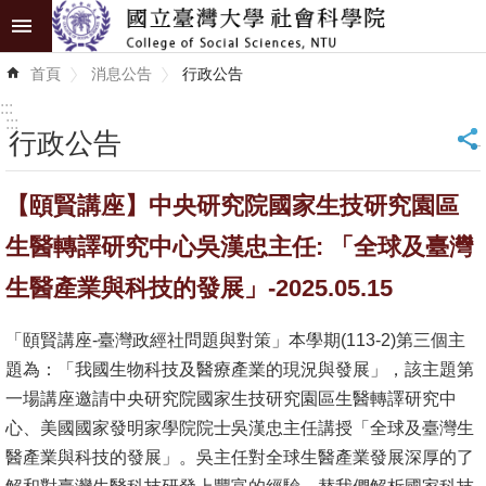
跳到主要內容區塊
進
首頁
消息公告
行政公告
階
搜
:::
尋
:::
行政公告
_
認
【頤賢講座】中央研究院國家生技研究園區
識
學
生醫轉譯研究中心吳漢忠主任: 「全球及臺灣
院
生醫產業與科技的發展」-2025.05.15
學
「頤賢講座-臺灣政經社問題與對策」本學期(113-2)第三個主
術
題為：「我國生物科技及醫療產業的現況與發展」，該主題第
單
一場講座邀請中央研究院國家生技研究園區生醫轉譯研究中
位
心、美國國家發明家學院院士吳漢忠主任講授「全球及臺灣生
研
醫產業與科技的發展」。吳主任對全球生醫產業發展深厚的了
究