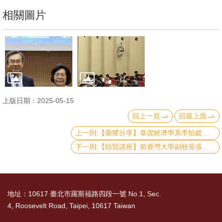
文
相關圖片
件
心
輔
&
學
輔
上版日期：2025-05-15
回上一頁
回最上面
捐
上一則:【榮耀分享】恭賀經濟學系李怡庭教授榮獲臺大講座
款
下一則:【頤賢講座】前臺灣大學副校長張慶瑞特聘教授: 「當量子科技遇見人工智慧，」-2025.05.08
教
研
資
地址：10617 臺北市羅斯福路四段一號 No.1, Sec.
源
4, Roosevelt Road, Taipei, 10617 Taiwan
與
圖