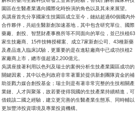
解和對臺灣生醫科技研發上豐富的經驗，替我們解析國家科技
園區在生醫產業邁向國際化時扮演的角色以及其未來展望。
消
吳講座首先分享國家生技園區成立至今，鏈結超過60個國內外
息
合作夥伴，共組生醫新創加速基地，其中包含研究單位、國際
公
藥廠、創投、智慧財產事務所等不同面向的單位，並已扶植63
告
家生技廠商、15件技轉授權案、成立7家新創公司、43種新藥
及產品進入臨床試驗，更重要的是在進駐廠商中已成功扶植2
國
家廠商上市，總市值超過2,200億元。
際
吳講座接著利用以色列及瑞士的案例分析生技產業園區成功的
化
關鍵因素，其中以色列政府非常著重於提供新創團隊資金的補
高
助並戮力媒合創投基金；瑞士則是有著非常完整的生技相關產
教
業鏈、人才與聚落，故若要使得我國的生技產業持續精進，可
深
借鏡該二國之經驗，建立更完善的生醫產業生態系、同時輔以
耕
更加豐沛投資環境及專業投資機構。
辦
法
及