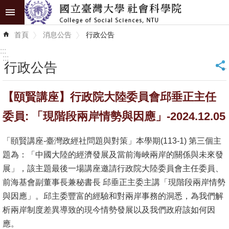
跳到主要內容區塊
進
首頁
消息公告
行政公告
階
搜
:::
尋
:::
行政公告
_
認
【頤賢講座】行政院大陸委員會邱垂正主任
識
學
委員: 「現階段兩岸情勢與因應」-2024.12.05
院
「頤賢講座-臺灣政經社問題與對策」本學期(113-1) 第三個主
學
題為：「中國大陸的經濟發展及當前海峽兩岸的關係與未來發
術
展」，該主題最後一場講座邀請行政院大陸委員會主任委員、
單
前海基會副董事長兼秘書長 邱垂正主委主講「現階段兩岸情勢
位
與因應」。邱主委豐富的經驗和對兩岸事務的洞悉，為我們解
析兩岸制度差異導致的現今情勢發展以及我們政府該如何因
研
應。
究