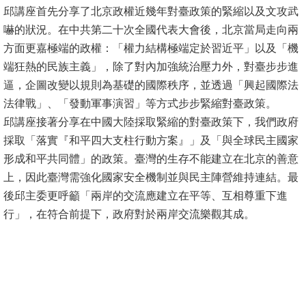
邱講座首先分享了北京政權近幾年對臺政策的緊縮以及文攻武
消
嚇的狀況。在中共第二十次全國代表大會後，北京當局走向兩
息
方面更嘉極端的政權：「權力結構極端定於習近平」以及「機
公
端狂熱的民族主義」，除了對內加強統治壓力外，對臺步步進
告
逼，企圖改變以規則為基礎的國際秩序，並透過「興起國際法
法律戰」、「發動軍事演習」等方式步步緊縮對臺政策。
國
邱講座接著分享在中國大陸採取緊縮的對臺政策下，我們政府
際
採取「落實『和平四大支柱行動方案』」及「與全球民主國家
化
形成和平共同體」的政策。臺灣的生存不能建立在北京的善意
上，因此臺灣需強化國家安全機制並與民主陣營維持連結。最
高
後邱主委更呼籲「兩岸的交流應建立在平等、互相尊重下進
教
行」，在符合前提下，政府對於兩岸交流樂觀其成。
深
耕
辦
法
及