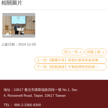
相關圖片
文
件
心
輔
&
學
上版日期：2024-12-05
輔
回上一頁
回最上面
捐
上一則:【榮耀分享】恭賀社會系吳嘉苓教授榮獲中研院第十三屆人文及社會科學學術性專書獎
款
下一則:【頤賢講座】中華經濟研究院第一所劉孟俊所長: 「中國大陸經濟情勢與政策新動向及對兩岸經貿關係的影響」-2024.11.29
教
研
資
地址：10617 臺北市羅斯福路四段一號 No.1, Sec.
源
4, Roosevelt Road, Taipei, 10617 Taiwan
與
TEL： 886-2-3366-8300
圖