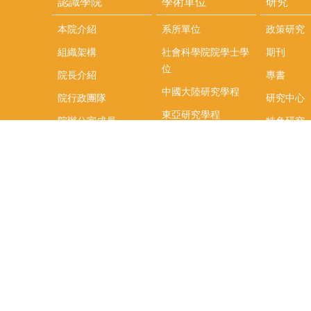
認識學院
學術單位
研究
本院介紹
系所單位
政策研究
組織架構
社會科學院院學士學
期刊
位
院長介紹
專書
中國大陸研究學程
院行政團隊
研究中心
東亞研究學程
院辦公室成員
特色研究
頤賢講座
榮譽事蹟
研究團隊
在職專班
場地租借
聯絡我們
捐款
教研資源與圖書館
學生實習
如何捐款
教室設備使用說明
實習資訊
Qualtrics問卷調查平
實習週活動
台
式