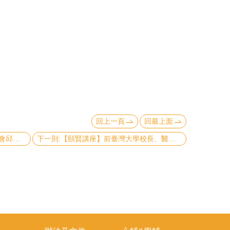
回上一頁
回最上面
上一則:【頤賢講座】行政院大陸委員會邱垂正主任委員: 「現階段兩岸情勢與因應」-2024.12.05
下一則:【頤賢講座】前臺灣大學校長、醫學院內科楊泮池教授: 「臺灣生醫產業發展機會」-2024.11.14