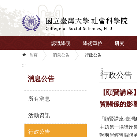
跳到主要內容區塊
認識學院
學術單位
研究
首頁
消息公告
行政公告
:::
:::
行政公告
消息公告
【頤賢講座
所有消息
貿關係的影響」-
活動資訊
「頤賢講座-臺灣
主題第一場講座
行政公告
對兩岸經貿關係