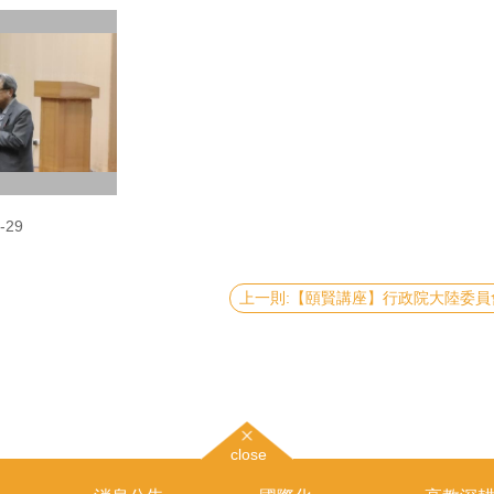
-29
close