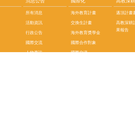
消息公告
國際化
高教深
所有消息
海外教育計畫
邁頂計畫
活動資訊
交換生計畫
高教深耕
果報告
行政公告
海外教育獎學金
國際交流
國際合作對象
人物專訪
國際交流
英語課程
社科院學生出國發表
學術論文補助
專區
/報名方