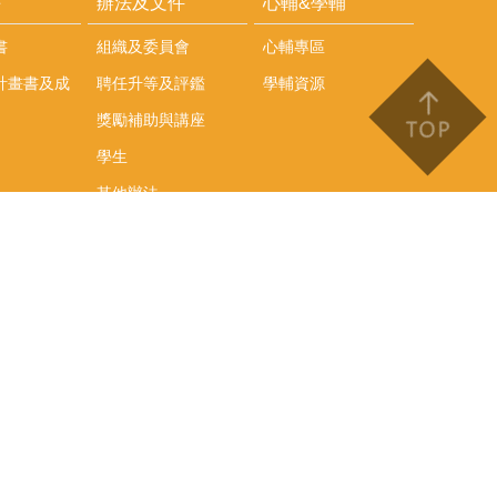
耕
辦法及文件
心輔&學輔
書
組織及委員會
心輔專區
計畫書及成
聘任升等及評鑑
學輔資源
獎勵補助與講座
學生
其他辦法
文件下載
會議紀錄