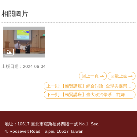
文
相關圖片
件
心
輔
&
學
輔
上版日期：2024-06-04
捐
回上一頁
回最上面
款
上一則:【頤賢講座】綜合討論: 全球與臺灣的所得分配與貧窮問題及對策-2024.05.30
下一則:【頤賢講座】臺大政治學系、前婦女新知基金會董事長黃長玲教授: 「對新政府未來施政的期許」-2024.05.02
教
研
資
源
地址：10617 臺北市羅斯福路四段一號 No.1, Sec.
與
4, Roosevelt Road, Taipei, 10617 Taiwan
圖