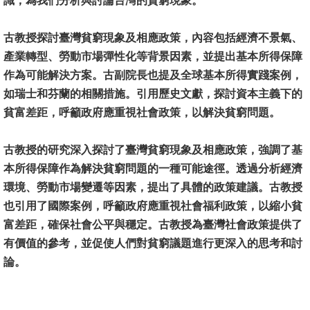
識，為我們分析與討論台灣的貧窮現象。
消
古教授
探討臺灣貧窮現象及相應政策，內容包括經濟不景氣、
息
產業轉型、勞動市場彈性化等背景因素，並提出基本所得保障
公
作為可能解決方案。古副院長也提及全球基本所得實踐案例，
告
如瑞士和芬蘭的相關措施。引用歷史文獻，探討資本主義下的
貧富差距，呼籲政府應重視社會政策，以解決貧窮問題。
國
際
古教授
化
的研究深入探討了臺灣貧窮現象及相應政策，強調了基
本所得保障作為解決貧窮問題的一種可能途徑。透過分析經濟
高
環境、勞動市場變遷等因素，提出了具體的政策建議。古教授
教
也引用了國際案例，呼籲政府應重視社會福利政策，以縮小貧
深
富差距，確保社會公平與穩定。古
教授
為臺灣社會政策提供了
耕
有價值的參考，並促使人們對貧窮議題進行更深入的思考和討
論。
辦
法
及