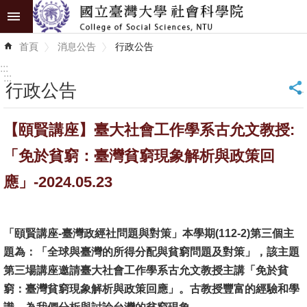
跳到主要內容區塊
進
首頁
消息公告
行政公告
階
搜
:::
尋
:::
行政公告
_
認
【頤賢講座】臺大社會工作學系古允文教授:
識
學
「免於貧窮：臺灣貧窮現象解析與政策回
院
應」-2024.05.23
學
術
「頤賢講座-臺灣政經社問題與對策」本學期(112-2)第三個主
單
題為：「全球與臺灣的所得分配與貧窮問題及對策」，該主題
位
第三場講座邀請臺大社會工作學系古允文教授主講「免於貧
研
窮：臺灣貧窮現象解析與政策回應」。古教授豐富的經驗和學
究