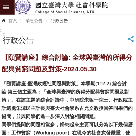
跳到主要內容區塊
進
首頁
消息公告
行政公告
階
搜
:::
尋
:::
行政公告
_
認
【頤賢講座】綜合討論: 全球與臺灣的所得分
識
學
配與貧窮問題及對策-2024.05.30
院
「頤賢講座-臺灣政經社問題與對策」本學期(112-2)
綜合討
學
論
第三個主題為：「全球與臺灣的所得分配與貧窮問題及對
術
策」。在該主題的綜合討論中，中研院朱敬一院士、行政院主
單
計總處朱澤民主計長與臺大社會學系古允文教授回答同學們的
位
提問，並與同學們進一步深入討論相關問題。
同學們提問的問題相當多，歸納起來主要可以分為以下幾個層
研
面：工作貧窮（Working poor）在現今的社會愈發嚴重，使
究