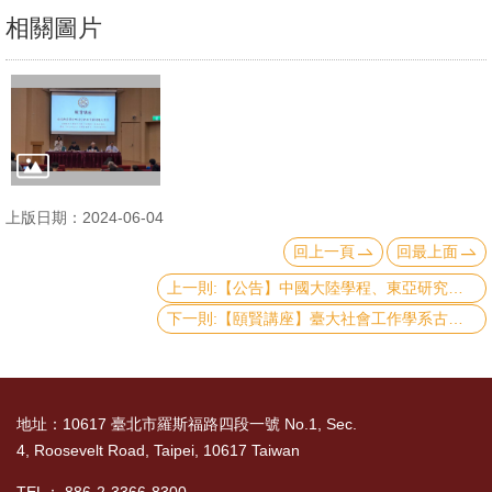
文
相關圖片
件
心
輔
&
學
輔
上版日期：2024-06-04
回上一頁
回最上面
捐
上一則:【公告】中國大陸學程、東亞研究學程113學年申請結果公告
款
下一則:【頤賢講座】臺大社會工作學系古允文教授: 「免於貧窮：臺灣貧窮現象解析與政策回應」-2024.05.23
教
研
資
地址：10617 臺北市羅斯福路四段一號 No.1, Sec.
源
4, Roosevelt Road, Taipei, 10617 Taiwan
與
圖