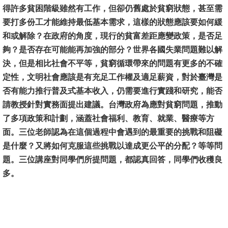
得許多貧困階級雖然有工作，但卻仍舊處於貧窮狀態，甚至需
消
要打多份工才能維持最低基本需求，這樣的狀態應該要如何緩
息
和或解除？在政府的角度，現行的貧富差距應變政策，是否足
公
夠？是否存在可能能再加強的部分？世界各國失業問題難以解
告
決，但是相比社會不平等，貧窮循環帶來的問題有更多的不確
定性，文明社會應該是有充足工作權及適足薪資，對於臺灣是
國
否有能力推行普及式基本收入，仍需要進行實踐和研究，能否
際
請教授針對實務面提出建議。台灣政府為應對貧窮問題，推動
化
了多項政策和計劃，涵蓋社會福利、教育、就業、醫療等方
面。三位老師認為在這個過程中會遇到的最重要的挑戰和阻礙
高
是什麼？又將如何克服這些挑戰以達成更公平的分配？等等問
教
題。三位講座對同學們所提問題，都認真回答，同學們收穫良
深
多。
耕
辦
法
及