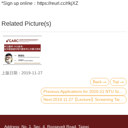
*Sign up online：https://reurl.cc/rlkjXZ
Related Picture(s)
上版日期：2019-11-27
Back
Top
Previous:Applications for 2020-21 NTU Scholarships for International Students are open (by May 8)
Next:2019.11.27【Lecture】Screening Taiwan Soft Power: Film Festivals in and about Taiwan
Address: No. 1, Sec. 4, Roosevelt Road, Taipei,