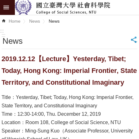
Skip to main content
Advanced
Home
News
News
Search
:::
:::
News
_
News
About
2019.12.12【Lecture】Yesterday, Tibet;
COSS
Today, Hong Kong: Imperial Frontier, State
Academics
Territory, and Constitutional Imaginary
Research
Title：Yesterday, Tibet; Today, Hong Kong: Imperial Frontier,
Internationalization
State Territory, and Constitutional Imaginary
Time：12:30-14:00, Thu. December 12, 2019
Top
Location：Room 108, College of Social Science, NTU
University
Speaker：Ming-Sung Kuo（Associate Professor, University
Project