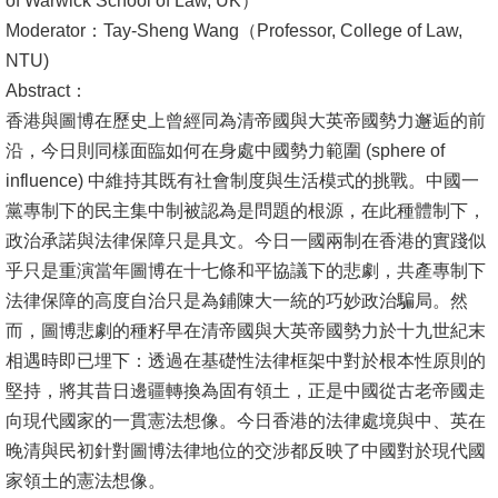
of Warwick School of Law, UK）
Moderator：Tay-Sheng Wang（Professor, College of Law,
Alumni
NTU)
Library
Abstract：
香港與圖博在歷史上曾經同為清帝國與大英帝國勢力邂逅的前
Home
沿，今日則同樣面臨如何在身處中國勢力範圍 (sphere of
influence) 中維持其既有社會制度與生活模式的挑戰。中國一
NTU
黨專制下的民主集中制被認為是問題的根源，在此種體制下，
政治承諾與法律保障只是具文。今日一國兩制在香港的實踐似
SITEMAP
乎只是重演當年圖博在十七條和平協議下的悲劇，共產專制下
繁
法律保障的高度自治只是為鋪陳大一統的巧妙政治騙局。然
體
而，圖博悲劇的種籽早在清帝國與大英帝國勢力於十九世紀末
中
相遇時即已埋下：透過在基礎性法律框架中對於根本性原則的
文
堅持，將其昔日邊疆轉換為固有領土，正是中國從古老帝國走
向現代國家的一貫憲法想像。今日香港的法律處境與中、英在
晚清與民初針對圖博法律地位的交涉都反映了中國對於現代國
家領土的憲法想像。