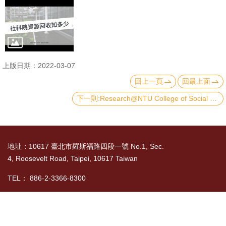
文
件
心
輔
上版日期：2022-03-07
&
回上一頁
回最上面
學
下一則:Research@NTU College of Social Sciences
輔
捐
款
地址：10617 臺北市羅斯福路四段一號 No.1, Sec.
教
4, Roosevelt Road, Taipei, 10617 Taiwan
研
TEL： 886-2-3366-8300
資
國立臺灣大學社會科學院 版權所有 Copyright ©
源
2015 College of Social Sciences, NTU. All Rights
與
Reserved
圖