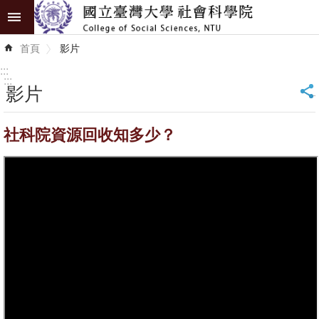
跳到主要內容區塊
進
首頁
影片
階
搜
:::
尋
:::
影片
_
認
社科院資源回收知多少？
識
學
院
學
術
單
位
研
究