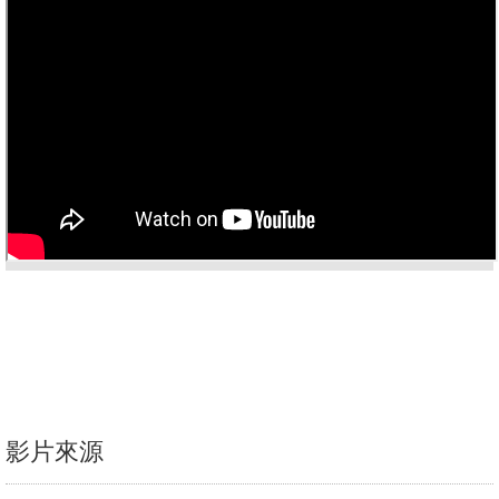
消
息
公
告
國
際
化
高
教
深
耕
辦
影片來源
法
及