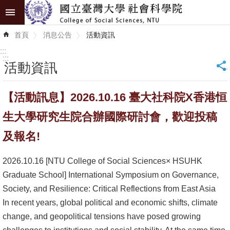
跳到主要內容區塊
進
首頁
消息公告
活動資訊
階
搜
:::
尋
:::
活動資訊
_
認
【活動訊息】2026.10.16 臺大社科院X香港恒
識
學
生大學研究生院合辦國際研討會，歡迎投稿
院
及報名!
學
2026.10.16 [NTU College of Social Sciences× HSUHK
術
Graduate School] International Symposium on Governance,
單
Society, and Resilience: Critical Reflections from East Asia
位
In recent years, global political and economic shifts, climate
研
change, and geopolitical tensions have posed growing
究