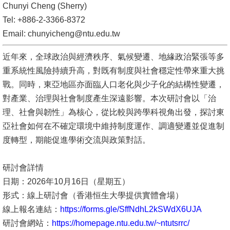
Chunyi Cheng (Sherry)
文
Tel: +886-2-3366-8372
件
Email:
chunyicheng@ntu.edu.tw
心
近年來，全球政治與經濟秩序、氣候變遷、地緣政治緊張等多
輔
重系統性風險持續升高，對既有制度與社會穩定性帶來重大挑
&
戰。同時，東亞地區亦面臨人口老化與少子化的結構性變遷，
學
對產業、治理與社會制度產生深遠影響。本次研討會以「治
輔
理、社會與韌性」為核心，從比較與跨學科視角出發，探討東
捐
亞社會如何在不確定環境中維持制度運作、調適變遷並促進制
款
度轉型，期能促進學術交流與政策對話。
教
研討會詳情
研
日期：2026年10月16日（星期五）
資
形式：線上研討會（香港恒生大學提供實體會場）
源
線上報名連結：
https://forms.gle/SffNdhL2kSWdX6UJA
與
研討會網站：
https://homepage.ntu.edu.tw/~ntutsrrc/
圖