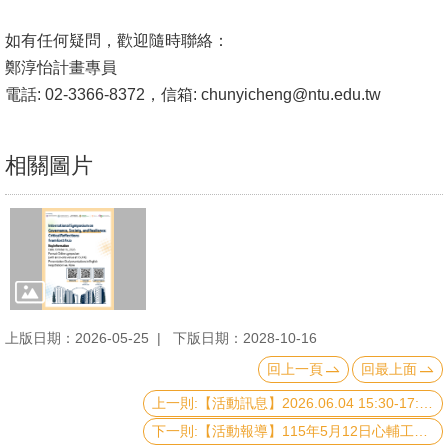
書
如有任何疑問，歡迎隨時聯絡：
館
鄭淳怡計畫專員
電話: 02-3366-8372，信箱:
chunyicheng@ntu.edu.tw
回
首
頁
相關圖片
臺
大
首
頁
網
上版日期：2026-05-25
下版日期：2028-10-16
站
回上一頁
回最上面
導
上一則:【活動訊息】2026.06.04 15:30-17:10 The Tech-Security Nexus Policy Forum
覽
下一則:【活動報導】115年5月12日心輔工作坊-你的壓力有多少來自人際？談人際壓力的應對模式