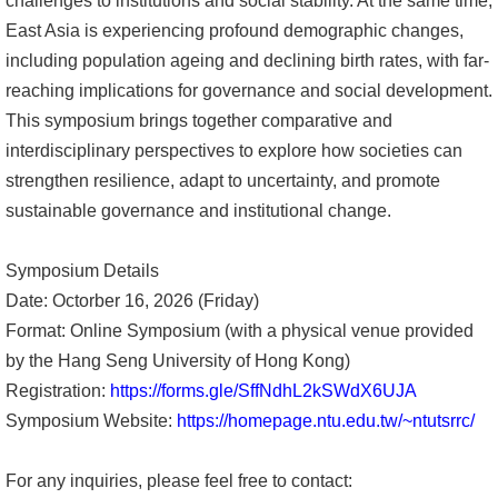
challenges to institutions and social stability. At the same time,
East Asia is experiencing profound demographic changes,
消
including population ageing and declining birth rates, with far-
息
reaching implications for governance and social development.
公
This symposium brings together comparative and
告
interdisciplinary perspectives to explore how societies can
strengthen resilience, adapt to uncertainty, and promote
國
sustainable governance and institutional change.
際
化
Symposium Details
高
Date: Octorber 16, 2026 (Friday)
教
Format: Online Symposium (with a physical venue provided
深
by the Hang Seng University of Hong Kong)
耕
Registration:
https://forms.gle/SffNdhL2kSWdX6UJA
Symposium Website:
https://homepage.ntu.edu.tw/~ntutsrrc/
辦
法
For any inquiries, please feel free to contact:
及