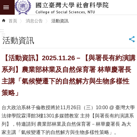
跳到主要內容區塊
進
首頁
消息公告
活動資訊
階
搜
:::
尋
:::
活動資訊
_
認
【活動資訊】2025.11.26－【與署長有約演講
識
學
系列】農業部林業及自然保育署 林華慶署長
院
主講「氣候變遷下的自然解方與生物多樣性
學
策略」
術
單
台大政治系林子倫教授將於11月26日（三）10:00 @ 臺灣大學
位
法律學院霖澤館3樓1301多媒體教室 主持【與署長有約演講系
列】，特邀請到 農業部林業及自然保育署－林華慶署長 為大
研
家主講「氣候變遷下的自然解方與生物多樣性策略」。
究