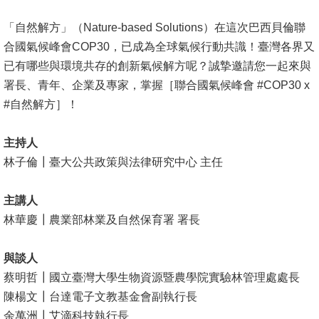
消
「自然解方」（Nature-based Solutions）在這次巴西貝倫聯
息
合國氣候峰會COP30，已成為全球氣候行動共識！臺灣各界又
公
已有哪些與環境共存的創新氣候解方呢？誠摯邀請您一起來與
告
署長、青年、企業及專家，掌握［聯合國氣候峰會 #COP30 x
#自然解方］！
國
際
主持人
化
林子倫┃臺大公共政策與法律研究中心 主任
高
主講人
教
林華慶┃農業部林業及自然保育署 署長
深
耕
與談人
辦
蔡明哲┃國立臺灣大學生物資源暨農學院實驗林管理處處長
法
陳楊文┃台達電子文教基金會副執行長
及
余萬洲┃艾滴科技執行長