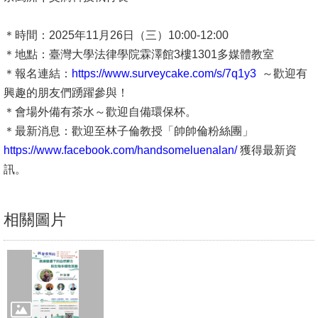
文
件
＊時間：2025年11月26日（三）10:00-12:00
＊地點：臺灣大學法律學院霖澤館3樓1301多媒體教室
心
＊報名連結：
https://www.surveycake.com/s/7q1y3
～歡迎有
輔
興趣的朋友們踴躍參與！
&
＊會場外備有茶水～歡迎自備環保杯。
學
＊最新消息：歡迎至林子倫教授「帥帥倫粉絲團」
輔
https://www.facebook.com/handsomeluenalan/
獲得最新資
訊。
捐
款
相關圖片
教
研
資
源
與
圖