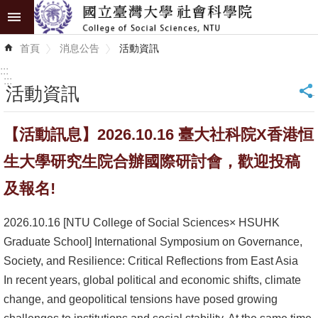
跳到主要內容區塊
進
首頁
消息公告
活動資訊
階
搜
:::
尋
:::
活動資訊
_
認
【活動訊息】2026.10.16 臺大社科院X香港恒
識
學
生大學研究生院合辦國際研討會，歡迎投稿
院
及報名!
學
2026.10.16 [NTU College of Social Sciences× HSUHK
術
Graduate School] International Symposium on Governance,
單
Society, and Resilience: Critical Reflections from East Asia
位
In recent years, global political and economic shifts, climate
研
change, and geopolitical tensions have posed growing
究