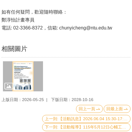
書
如有任何疑問，歡迎隨時聯絡：
館
鄭淳怡計畫專員
電話: 02-3366-8372，信箱:
chunyicheng@ntu.edu.tw
回
首
頁
相關圖片
臺
大
首
頁
網
上版日期：2026-05-25
下版日期：2028-10-16
站
回上一頁
回最上面
導
上一則:【活動訊息】2026.06.04 15:30-17:10 The Tech-Security Nexus Policy Forum
覽
下一則:【活動報導】115年5月12日心輔工作坊-你的壓力有多少來自人際？談人際壓力的應對模式