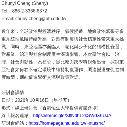
Chunyi Cheng (Sherry)
文
Tel: +886-2-3366-8372
件
Email:
chunyicheng@ntu.edu.tw
心
近年來，全球政治與經濟秩序、氣候變遷、地緣政治緊張等多
輔
重系統性風險持續升高，對既有制度與社會穩定性帶來重大挑
&
戰。同時，東亞地區亦面臨人口老化與少子化的結構性變遷，
學
對產業、治理與社會制度產生深遠影響。本次研討會以「治
輔
理、社會與韌性」為核心，從比較與跨學科視角出發，探討東
捐
亞社會如何在不確定環境中維持制度運作、調適變遷並促進制
款
度轉型，期能促進學術交流與政策對話。
教
研討會詳情
研
日期：2026年10月16日（星期五）
資
形式：線上研討會（香港恒生大學提供實體會場）
源
線上報名連結：
https://forms.gle/SffNdhL2kSWdX6UJA
與
研討會網站：
https://homepage.ntu.edu.tw/~ntutsrrc/
圖