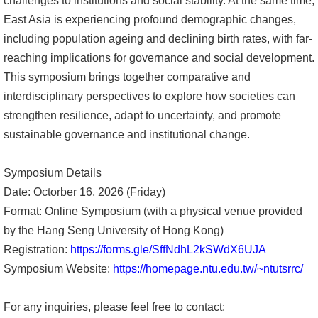
challenges to institutions and social stability. At the same time,
East Asia is experiencing profound demographic changes,
消
including population ageing and declining birth rates, with far-
息
reaching implications for governance and social development.
公
This symposium brings together comparative and
告
interdisciplinary perspectives to explore how societies can
strengthen resilience, adapt to uncertainty, and promote
國
sustainable governance and institutional change.
際
化
Symposium Details
高
Date: Octorber 16, 2026 (Friday)
教
Format: Online Symposium (with a physical venue provided
深
by the Hang Seng University of Hong Kong)
耕
Registration:
https://forms.gle/SffNdhL2kSWdX6UJA
Symposium Website:
https://homepage.ntu.edu.tw/~ntutsrrc/
辦
法
For any inquiries, please feel free to contact:
及